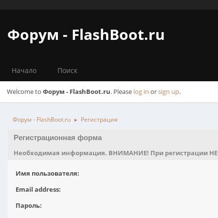
Форум - FlashBoot.ru
Начало
Поиск
Welcome to
Форум - FlashBoot.ru
. Please
log in
or
sign up
.
Форум - FlashBoot.ru
Регистрация
►
Регистрационная форма
Необходимая информация. ВНИМАНИЕ! При регистрации НЕ исп
Имя пользователя:
Email address:
Пароль: