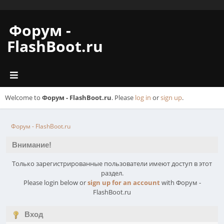
Форум -
FlashBoot.ru
Welcome to
Форум - FlashBoot.ru
. Please
log in
or
sign up
.
Форум - FlashBoot.ru
Внимание!
Только зарегистрированные пользователи имеют доступ в этот
раздел.
Please login below or
sign up for an account
with Форум -
FlashBoot.ru
Вход