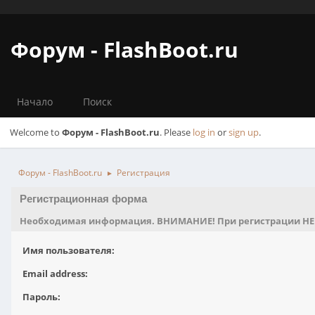
Форум - FlashBoot.ru
Начало
Поиск
Welcome to
Форум - FlashBoot.ru
. Please
log in
or
sign up
.
Форум - FlashBoot.ru
Регистрация
►
Регистрационная форма
Необходимая информация. ВНИМАНИЕ! При регистрации НЕ исп
Имя пользователя:
Email address:
Пароль: