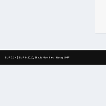
|
,
|
SMF 2.1.4
SMF © 2020
Simple Machines
idesignSMF