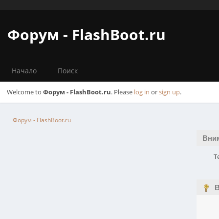
Форум - FlashBoot.ru
Начало
Поиск
Welcome to
Форум - FlashBoot.ru
. Please
log in
or
sign up
.
Форум - FlashBoot.ru
Вни
Т
В