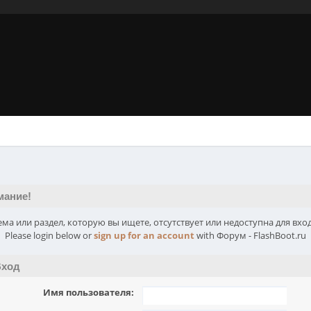
мание!
ема или раздел, которую вы ищете, отсутствует или недоступна для вход
Please login below or
sign up for an account
with Форум - FlashBoot.ru
ход
Имя пользователя: