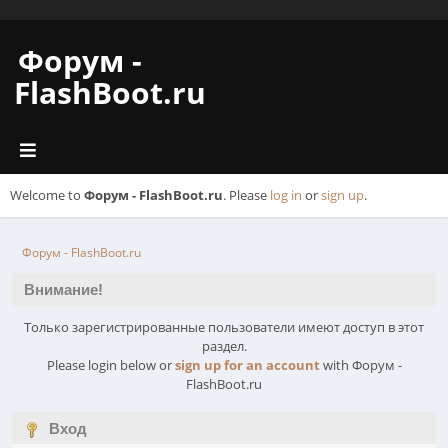
Форум -
FlashBoot.ru
Welcome to
Форум - FlashBoot.ru
. Please
log in
or
sign up
.
Форум - FlashBoot.ru
Внимание!
Только зарегистрированные пользователи имеют доступ в этот
раздел.
Please login below or
sign up for an account
with Форум -
FlashBoot.ru
Вход