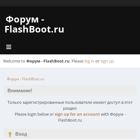
Форум -
FlashBoot.ru
Welcome to
Форум - FlashBoot.ru
. Please
log in
or
sign up
.
Форум - FlashBoot.ru
Внимание!
Только зарегистрированные пользователи имеют доступ в этот
раздел.
Please login below or
sign up for an account
with Форум -
FlashBoot.ru
Вход