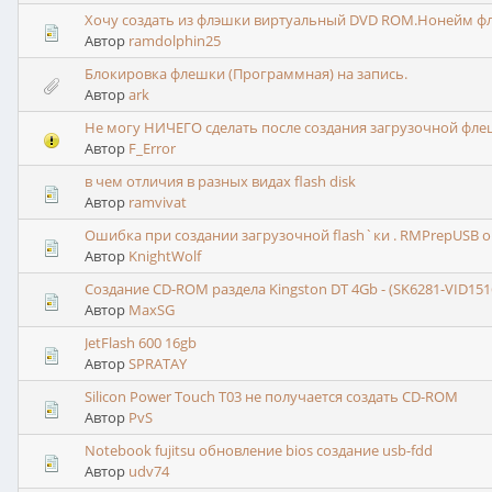
Хочу создать из флэшки виртуальный DVD ROM.Нонейм ф
Автор
ramdolphin25
Блокировка флешки (Программная) на запись.
Автор
ark
Не могу НИЧЕГО сделать после создания загрузочной флеш
Автор
F_Error
в чем отличия в разных видах flash disk
Автор
ramvivat
Ошибка при создании загрузочной flash`ки . RMPrepUSB 
Автор
KnightWolf
Создание CD-ROM раздела Kingston DT 4Gb - (SK6281-VID151
Автор
MaxSG
JetFlash 600 16gb
Автор
SPRATAY
Silicon Power Touch T03 не получается создать CD-ROM
Автор
PvS
Notebook fujitsu обновление bios создание usb-fdd
Автор
udv74