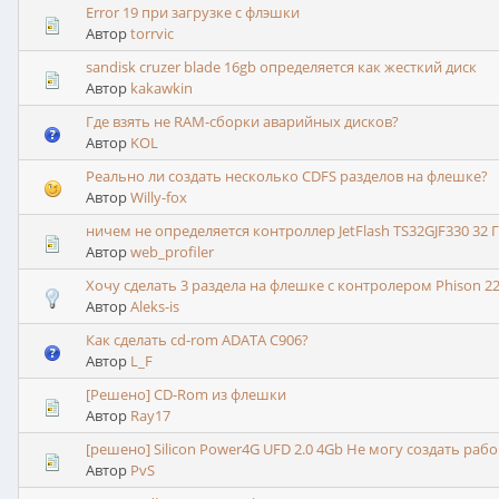
Error 19 при загрузке с флэшки
Автор
torrvic
sandisk cruzer blade 16gb определяется как жесткий диск
Автор
kakawkin
Где взять не RAM-сборки аварийных дисков?
Автор
KOL
Реально ли создать несколько CDFS разделов на флешке?
Автор
Willy-fox
ничем не определяется контроллер JetFlash TS32GJF330 32 
Автор
web_profiler
Хочу сделать 3 раздела на флешке с контролером Phison 22
Автор
Aleks-is
Как сделать cd-rom ADATA C906?
Автор
L_F
[Решено] CD-Rom из флешки
Автор
Ray17
[решено] Silicon Power4G UFD 2.0 4Gb Не могу создать раб
Автор
PvS