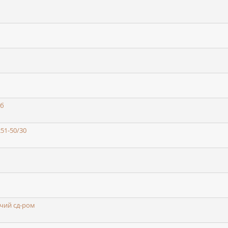
Гб
51-50/30
очий сд-ром