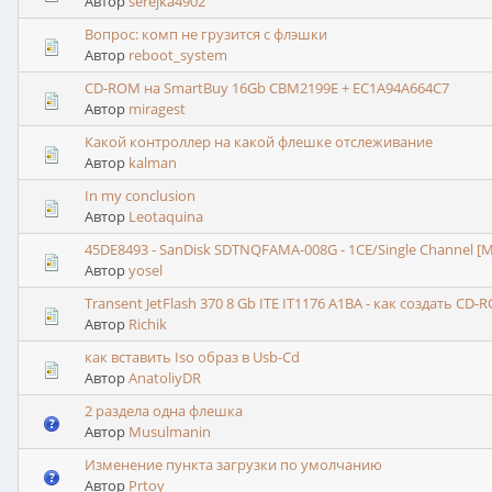
Автор
serejka4902
Вопрос: комп не грузится с флэшки
Автор
reboot_system
CD-ROM на SmartBuy 16Gb CBM2199E + EC1A94A664C7
Автор
miragest
Какой контроллер на какой флешке отслеживание
Автор
kalman
In my conclusion
Автор
Leotaquina
45DE8493 - SanDisk SDTNQFAMA-008G - 1CE/Single Channel [ML
Автор
yosel
Transent JetFlash 370 8 Gb ITE IT1176 A1BA - как создать CD
Автор
Richik
как вставить Iso образ в Usb-Cd
Автор
AnatoliyDR
2 раздела одна флешка
Автор
Musulmanin
Изменение пункта загрузки по умолчанию
Автор
Prtoy