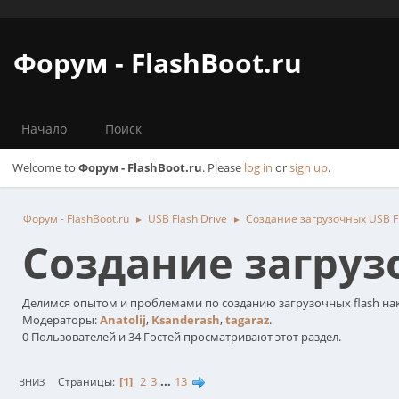
Форум - FlashBoot.ru
Начало
Поиск
Welcome to
Форум - FlashBoot.ru
. Please
log in
or
sign up
.
Форум - FlashBoot.ru
USB Flash Drive
Создание загрузочных USB Fl
►
►
Создание загрузо
Делимся опытом и проблемами по созданию загрузочных flash на
Модераторы:
Anatolij
,
Ksanderash
,
tagaraz
.
0 Пользователей и 34 Гостей просматривают этот раздел.
1
2
3
...
13
Страницы
ВНИЗ