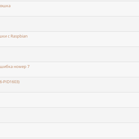
лэшка
ки с Raspbian
ошибка номер 7
6-PID1603)