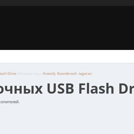
ash Drive
(Модераторы:
Anatolij
,
Ksanderash
,
tagaraz
)
чных USB Flash Dr
копителей.