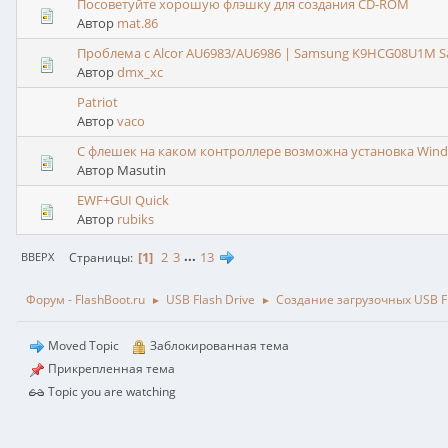
Посоветуйте хорошую флэшку для создания CD-ROM
Автор
mat.86
Проблема с Alcor AU6983/AU6986 | Samsung K9HCG08U1M 
Автор
dmx_xc
Patriot
Автор
vaco
С флешек на каком контроллере возможна установка Wind
Автор Masutin
EWF+GUI Quick
Автор
rubiks
1
2
3
...
13
Страницы
ВВЕРХ
Форум - FlashBoot.ru
USB Flash Drive
Создание загрузочных USB Fl
►
►
Moved Topic
Заблокированная тема
Прикрепленная тема
Topic you are watching