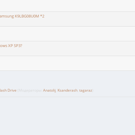
Samsung K9LBG08U0M *2
ows XP SP3?
ash Drive
(Модераторы:
Anatolij
,
Ksanderash
,
tagaraz
)