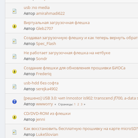
usb :no media
Автор
amirahmadi622
Виртуальная загрузочная флешка
Автор
Gleb2707
Создавал загрузочную флешку и как теперь вернуть обра
Автор
Spec_Flash
Не работает загрузочная флешка на нетбуке
Автор
Sondr
Создание флешки для обновления прошивки БИОСа
Автор
Frederiq
usb-hdd без софта
Автор
serejka4902
[решено] USB 3.0: чип Innostor is902: transcend jf700, a-data s1
Автор
wwworry
1
2
3
Страницы
CD/DVD-ROM из флешки
Автор
jenni
Как восстановить бесплатную прошивку на карте microSD?
Автор
LukeSlovian