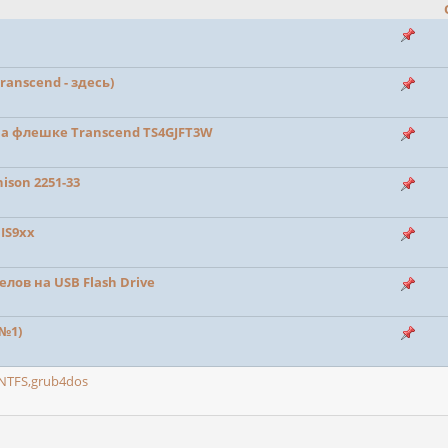
anscend - здесь)
на флешке Transcend TS4GJFT3W
ison 2251-33
IS9xx
лов на USB Flash Drive
 №1)
NTFS,grub4dos