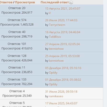
Ответов
/
Просмотров
Последний ответ
Ответов: 20
15 Августа 2021, 20:45:07
Просмотров: 204,917
by
V
Ответов: 574
26 Июля 2020, 17:44:03
Просмотров: 1,465,528
by
Terrycheem
Ответов: 40
16 Августа 2019, 04:46:04
Просмотров: 298,719
by
Tofd8lsix
Ответов: 101
27 Апреля 2019, 02:05:24
Просмотров: 419,610
by
benniehow
Ответов: 128
25 Апреля 2019, 05:53:08
Просмотров: 426,044
by
benniehow
Ответов: 11
05 Декабря 2018, 05:16:16
Просмотров: 236,853
by
Opibly
Ответов: 133
01 Декабря 2018, 05:38:02
Просмотров: 702,294
by
Opibly
Ответов: 4
31 Июля 2026, 09:59:18
Просмотров: 25,549
by
ramikaseo
Ответов: 5
17 Июля 2025, 04:43:07