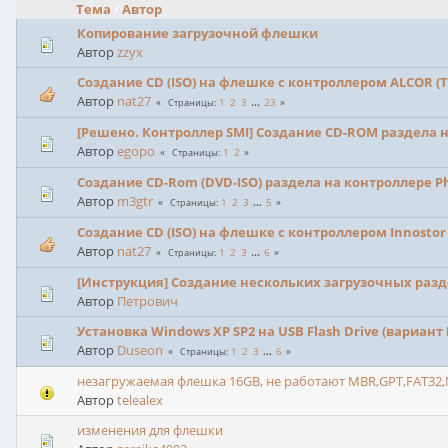
Тема
/
Автор
Копирование загрузочной флешки
Автор
zzyx
Создание CD (ISO) на флешке с контроллером ALCOR (Tr
Автор
nat27
1
2
3
...
23
Страницы
[Решено. Контроллер SMI] Создание CD-ROM раздела 
Автор
egopo
1
2
Страницы
Создание CD-Rom (DVD-ISO) раздела на контроллере Ph
Автор
m3gtr
1
2
3
...
5
Страницы
Создание CD (ISO) на флешке с контроллером Innostor 
Автор
nat27
1
2
3
...
6
Страницы
[Инструкция] Создание нескольких загрузочных разде
Автор
Петрович
Установка Windows XP SP2 на USB Flash Drive (вариант
Автор
Duseon
1
2
3
...
6
Страницы
незагружаемая флешка 16GB, не работают MBR,GPT,FAT32,
Автор
telealex
изменения для флешки