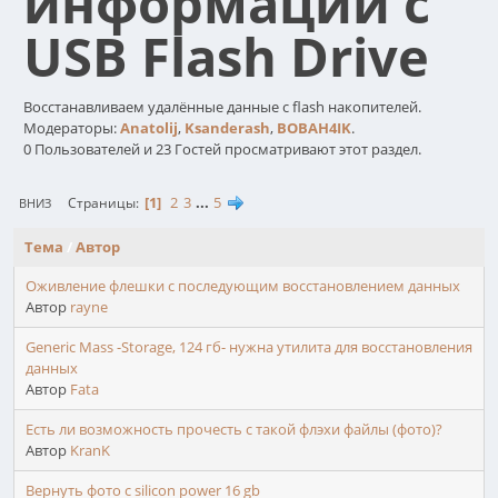
информации с
USB Flash Drive
Восстанавливаем удалённые данные с flash накопителей.
Модераторы:
Anatolij
,
Ksanderash
,
BOBAH4IK
.
0 Пользователей и 23 Гостей просматривают этот раздел.
1
2
3
...
5
Страницы
ВНИЗ
Тема
/
Автор
Оживление флешки с последующим восстановлением данных
Автор
rayne
Generic Mass -Storage, 124 гб- нужна утилита для восстановления
данных
Автор
Fata
Есть ли возможность прочесть с такой флэхи файлы (фото)?
Автор
KranK
Вернуть фото с silicon power 16 gb