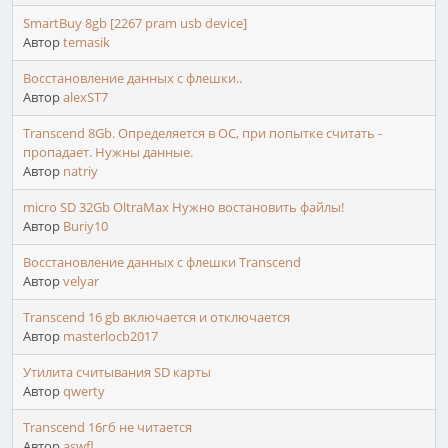
SmartBuy 8gb [2267 pram usb device]
Автор
temasik
Восстановление данных с флешки..
Автор
alexST7
Transcend 8Gb. Определяется в ОС, при попытке считать -
пропадает. Нужны данные.
Автор
natriy
micro SD 32Gb OltraMax Нужно востановить файлы!
Автор
Buriy10
Восстановление данных с флешки Transcend
Автор
velyar
Transcend 16 gb включается и отключается
Автор
masterlocb2017
Утилита считывания SD карты
Автор
qwerty
Transcend 16гб не читается
Автор
aswfl