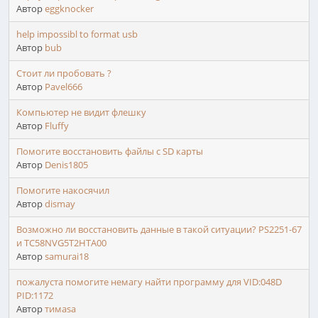
Автор
eggknocker
help impossibl to format usb
Автор
bub
Стоит ли пробовать ?
Автор
Pavel666
Компьютер не видит флешку
Автор
Fluffy
Помогите восстановить файлы с SD карты
Автор
Denis1805
Помогите накосячил
Автор
dismay
Возможно ли восстановить данные в такой ситуации? PS2251-67
и TC58NVG5T2HTA00
Автор
samurai18
пожалуста помогите немагу найти программу для VID:048D
PID:1172
Автор
тимasa