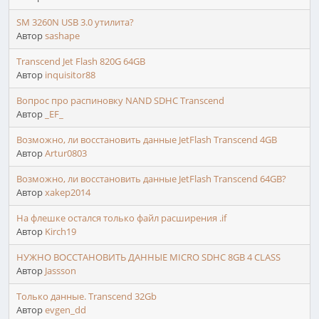
SM 3260N USB 3.0 утилита?
Автор
sashape
Transcend Jet Flash 820G 64GB
Автор
inquisitor88
Вопрос про распиновку NAND SDHC Transcend
Автор
_EF_
Возможно, ли восстановить данные JetFlash Transcend 4GB
Автор
Artur0803
Возможно, ли восстановить данные JetFlash Transcend 64GB?
Автор
xakep2014
На флешке остался только файл расширения .if
Автор
Kirch19
НУЖНО ВОССТАНОВИТЬ ДАННЫЕ MICRO SDHC 8GB 4 CLASS
Автор
Jassson
Только данные. Transcend 32Gb
Автор
evgen_dd