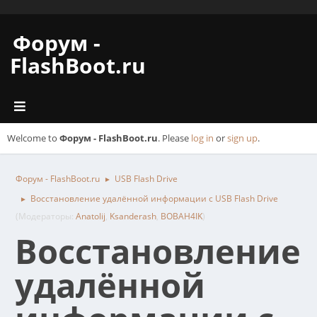
Форум -
FlashBoot.ru
Welcome to
Форум - FlashBoot.ru
. Please
log in
or
sign up
.
Форум - FlashBoot.ru
USB Flash Drive
►
Восстановление удалённой информации с USB Flash Drive
►
(Модераторы:
Anatolij
,
Ksanderash
,
BOBAH4IK
)
Восстановление
удалённой