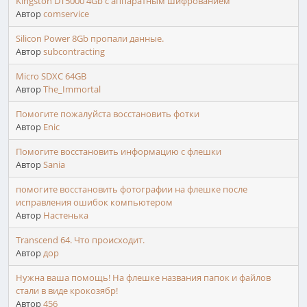
Kingston DT5000 4Gb с аппаратным шифрованием
Автор
comservice
Silicon Power 8Gb пропали данные.
Автор
subcontracting
Micro SDXC 64GB
Автор
The_Immortal
Помогите пожалуйста восстановить фотки
Автор
Enic
Помогите восстановить информацию с флешки
Автор
Sania
помогите восстановить фотографии на флешке после
исправления ошибок компьютером
Автор
Настенька
Transcend 64. Что происходит.
Автор
дор
Нужна ваша помощь! На флешке названия папок и файлов
стали в виде крокозябр!
Автор
456