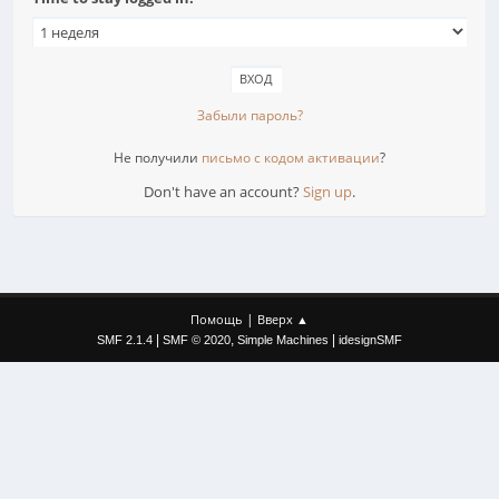
Забыли пароль?
Не получили
письмо с кодом активации
?
Don't have an account?
Sign up
.
|
Помощь
Вверх ▲
|
,
|
SMF 2.1.4
SMF © 2020
Simple Machines
idesignSMF