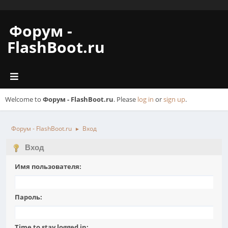
Форум -
FlashBoot.ru
Welcome to
Форум - FlashBoot.ru
. Please
log in
or
sign up
.
Форум - FlashBoot.ru
Вход
►
Вход
Имя пользователя:
Пароль:
Time to stay logged in: