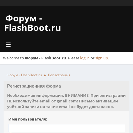
Форум -
FlashBoot.ru
Welcome to
Форум - FlashBoot.ru
. Please
log in
or
sign up
.
Форум - FlashBoot.ru
Регистрация
►
Регистрационная форма
Необходимая информация. ВНИМАНИЕ! При регистрации
НЕ используйте email от gmail.com! Письмо активации
учётной записи на такие email не будет доставлено.
Имя пользователя: