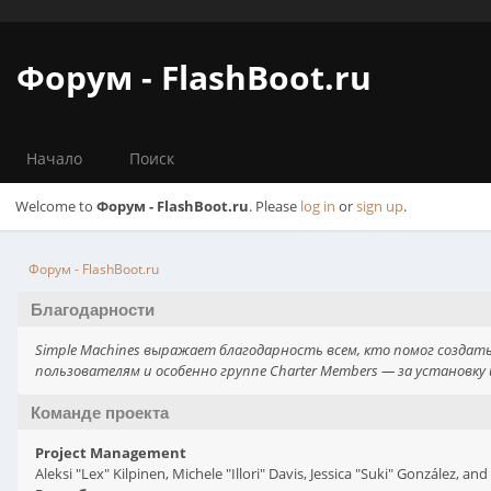
Форум - FlashBoot.ru
Начало
Поиск
Welcome to
Форум - FlashBoot.ru
. Please
log in
or
sign up
.
Форум - FlashBoot.ru
Благодарности
Simple Machines выражает благодарность всем, кто помог создат
пользователям и особенно группе Charter Members — за установку 
Команде проекта
Project Management
Aleksi "Lex" Kilpinen, Michele "Illori" Davis, Jessica "Suki" González, an