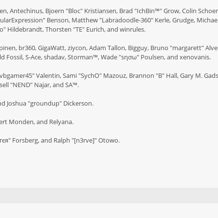
n, Antechinus, Bjoern "Bloc" Kristiansen, Brad "IchBin™" Grow, Colin Schoen
egularExpression" Benson, Matthew "Labradoodle-360" Kerle, Grudge, Michae
o" Hildebrandt, Thorsten "TE" Eurich, and winrules.
ilpinen, br360, GigaWatt, ziycon, Adam Tallon, Bigguy, Bruno "margarett" Alv
Old Fossil, S-Ace, shadav, Storman™, Wade "sησω" Poulsen, and xenovanis.
"vbgamer45" Valentin, Sami "SychO" Mazouz, Brannon "B" Hall, Gary M. Gadsd
sell "NEND" Najar, and SA™.
 and Joshua "groundup" Dickerson.
ert Monden, and Relyana.
ѕтєя" Forsberg, and Ralph "[n3rve]" Otowo.