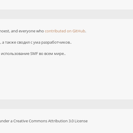
 tinoest, and everyone who
contributed on GitHub
.
 а также сводил с ума разработчиков..
использование SMF во всем мире..
under a Creative Commons Attribution 3.0 License