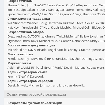
Разработчикам
Shawn Bulen, John "live627" Rayes, Oscar "Ozp" Rydhé, Aaron van Geffe
Jon "Sesquipedalian" Stovell, Juan "JayBachatero" Hernandez, Karl "R
Spicer, Selman "[SiNaN]" Eser, Shitiz "Dragooon" Garg, Theodore "Orsti
Специалистам поддержки
Will "Kindred" Wagner, Doug Heffernan, lurkalot, Steve, Aleksi "Lex" K
Kat, Kevin "greyknight17" Hou, Krash, Mashby, Michael Colin Blaber, 
Разработчикам модов
Diego Andrés, GL700Wing, Johnnie "TwitchisMental" Ballew, Jonathan 
"Tyrsson" Smith, Kays, Michael "Mick." Gomez, NanoSector, Ricky., Rus
Составителям документации
Michele "Illori" Davis, Irisado, AngelinaBelle, Chainy, Graeme Spence,
Локализаторам
Nikola "Dzonny" Novaković, m4z, Francisco "d3vcho" Domínguez, Rob
Маркетологам
Adish "(F.L.A.M.E.R)" Patel, Bryan "Runic" Deakin, Marcus "cσσкιє мση
Администраторам сайта
Jeremy "SleePy" Darwood.
Администраторам серверов
Derek Schwab, Michael Johnson, and Liroy van Hoewijk.
Создателям русской локализации
Создателям русской локализации