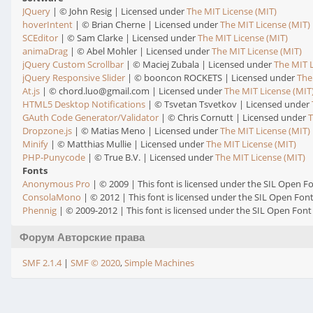
JQuery
| © John Resig | Licensed under
The MIT License (MIT)
hoverIntent
| © Brian Cherne | Licensed under
The MIT License (MIT)
SCEditor
| © Sam Clarke | Licensed under
The MIT License (MIT)
animaDrag
| © Abel Mohler | Licensed under
The MIT License (MIT)
jQuery Custom Scrollbar
| © Maciej Zubala | Licensed under
The MIT L
jQuery Responsive Slider
| © booncon ROCKETS | Licensed under
The
At.js
| © chord.luo@gmail.com | Licensed under
The MIT License (MIT
HTML5 Desktop Notifications
| © Tsvetan Tsvetkov | Licensed under
GAuth Code Generator/Validator
| © Chris Cornutt | Licensed under
T
Dropzone.js
| © Matias Meno | Licensed under
The MIT License (MIT)
Minify
| © Matthias Mullie | Licensed under
The MIT License (MIT)
PHP-Punycode
| © True B.V. | Licensed under
The MIT License (MIT)
Fonts
Anonymous Pro
| © 2009 | This font is licensed under the SIL Open Fo
ConsolaMono
| © 2012 | This font is licensed under the SIL Open Font
Phennig
| © 2009-2012 | This font is licensed under the SIL Open Font 
Форум Авторские права
SMF 2.1.4
|
SMF © 2020
,
Simple Machines