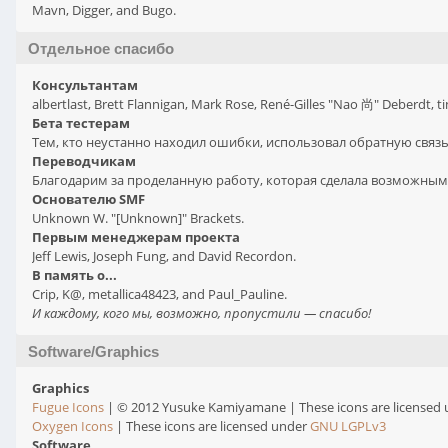
Mavn, Digger, and Bugo.
Отдельное спасибо
Консультантам
albertlast, Brett Flannigan, Mark Rose, René-Gilles "Nao 尚" Deberdt,
Бета тестерам
Тем, кто неустанно находил ошибки, использовал обратную связь,
Переводчикам
Благодарим за проделанную работу, которая сделала возможным 
Основателю SMF
Unknown W. "[Unknown]" Brackets.
Первым менеджерам проекта
Jeff Lewis, Joseph Fung, and David Recordon.
В память о...
Crip, K@, metallica48423, and Paul_Pauline.
И каждому, кого мы, возможно, пропустили — спасибо!
Software/Graphics
Graphics
Fugue Icons
| © 2012 Yusuke Kamiyamane | These icons are licensed 
Oxygen Icons
| These icons are licensed under
GNU LGPLv3
Software