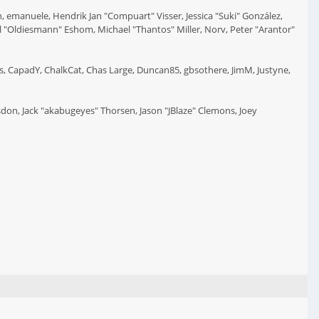
, emanuele, Hendrik Jan "Compuart" Visser, Jessica "Suki" González,
l "Oldiesmann" Eshom, Michael "Thantos" Miller, Norv, Peter "Arantor"
es, CapadY, ChalkCat, Chas Large, Duncan85, gbsothere, JimM, Justyne,
on, Jack "akabugeyes" Thorsen, Jason "JBlaze" Clemons, Joey