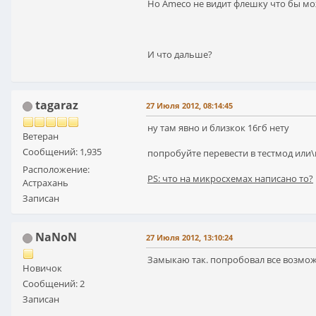
Но Ameco не видит флешку что бы м
И что дальше?
tagaraz
27 Июля 2012, 08:14:45
ну там явно и близкок 16гб нету
Ветеран
Сообщений: 1,935
попробуйте перевести в тестмод или
Расположение:
PS: что на микросхемах написано то?
Астрахань
Записан
NaNoN
27 Июля 2012, 13:10:24
Замыкаю так. попробовал все возмож
Новичок
Сообщений: 2
Записан