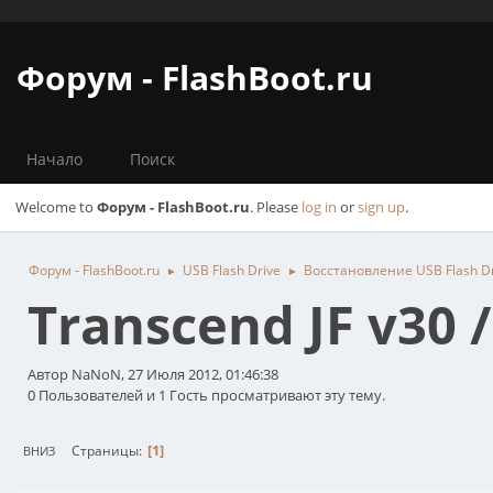
Форум - FlashBoot.ru
Начало
Поиск
Welcome to
Форум - FlashBoot.ru
. Please
log in
or
sign up
.
Форум - FlashBoot.ru
USB Flash Drive
Восстановление USB Flash D
►
►
Transcend JF v30 
Автор NaNoN, 27 Июля 2012, 01:46:38
0 Пользователей и 1 Гость просматривают эту тему.
1
Страницы
ВНИЗ