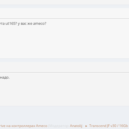
та ut165? у вас же ameco?
 надо.
rive на контроллерах Ameco
(Модератор:
Anatolij
)
Transcend JF v30 / 16Gb
►