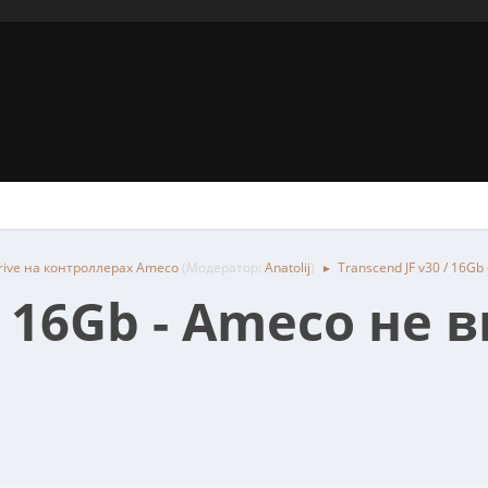
rive на контроллерах Ameco
(Модератор:
Anatolij
)
Transcend JF v30 / 16Gb
►
/ 16Gb - Ameco не 