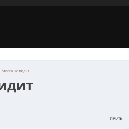
 - Ameco не видит
видит
ПЕЧАТЬ