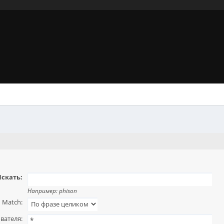
скать:
Например:
phison
Match:
вателя: