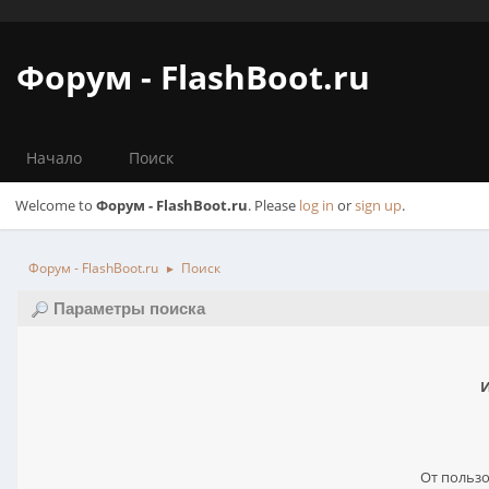
Форум - FlashBoot.ru
Начало
Поиск
Welcome to
Форум - FlashBoot.ru
. Please
log in
or
sign up
.
Форум - FlashBoot.ru
Поиск
►
Параметры поиска
И
От пользо