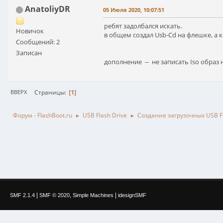
AnatoliyDR
05 Июля 2020, 10:07:51
ребят задолбался искать.
Новичок
в общем создал Usb-Cd на флешке, а к
Сообщений: 2
Записан
дополнение -- не записать Iso образ 
1
Страницы
ВВЕРХ
Форум - FlashBoot.ru
USB Flash Drive
Создание загрузочных USB Fl
►
►
|
,
|
SMF 2.1.4
SMF © 2020
Simple Machines
idesignSMF