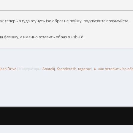
ак теперь в туда всунуть Iso образ не пойму, подскажите пожалуйста.
на флешку, а именно вставить образ в Usb-Cd.
ash Drive
(Модераторы:
Anatolij
,
Ksanderash
,
tagaraz
)
как вставить Iso об
►