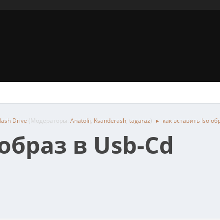
ash Drive
(Модераторы:
Anatolij
,
Ksanderash
,
tagaraz
)
как вставить Iso об
►
 образ в Usb-Cd