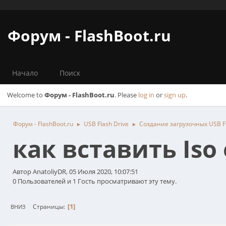
Форум - FlashBoot.ru
Начало
Поиск
Welcome to
Форум - FlashBoot.ru
. Please
log in
or
sign up
.
Форум - FlashBoot.ru
USB Flash Drive
Создание загрузочных USB Fl
►
►
как вставить Iso
Автор AnatoliyDR, 05 Июля 2020, 10:07:51
0 Пользователей и 1 Гость просматривают эту тему.
1
Страницы
ВНИЗ