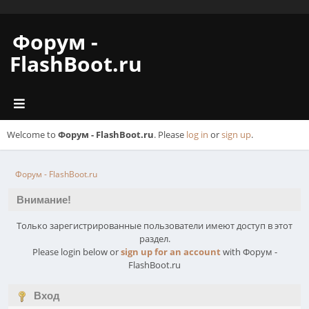
Форум -
FlashBoot.ru
Welcome to
Форум - FlashBoot.ru
. Please
log in
or
sign up
.
Форум - FlashBoot.ru
Внимание!
Только зарегистрированные пользователи имеют доступ в этот
раздел.
Please login below or
sign up for an account
with Форум -
FlashBoot.ru
Вход