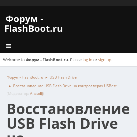
Форум -
FlashBoot.ru
Welcome to
Форум - FlashBoot.ru
. Please
log in
or
sign up
.
Форум - FlashBoot.ru
USB Flash Drive
►
Восстановление USB Flash Drive на контроллерах USBest
►
(Модератор:
Anatolij
)
Восстановление
USB Flash Drive