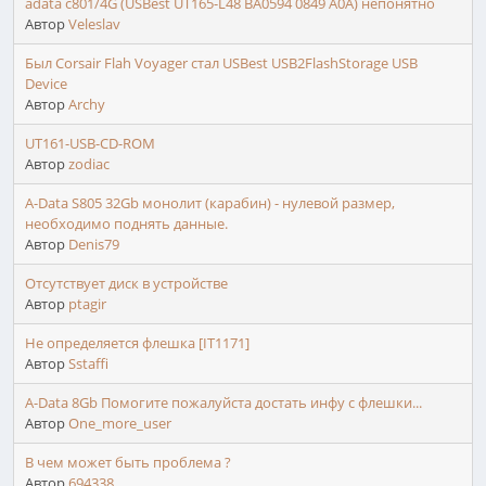
adata c801/4G (USBest UT165-L48 BA0594 0849 A0A) непонятно
Автор
Veleslav
Был Corsair Flah Voyager стал USBest USB2FlashStorage USB
Device
Автор
Archy
UT161-USB-CD-ROM
Автор
zodiac
A-Data S805 32Gb монолит (карабин) - нулевой размер,
необходимо поднять данные.
Автор
Denis79
Отсутствует диск в устройстве
Автор
ptagir
Не определяется флешка [IT1171]
Автор
Sstaffi
A-Data 8Gb Помогите пожалуйста достать инфу с флешки...
Автор
One_more_user
В чем может быть проблема ?
Автор
694338