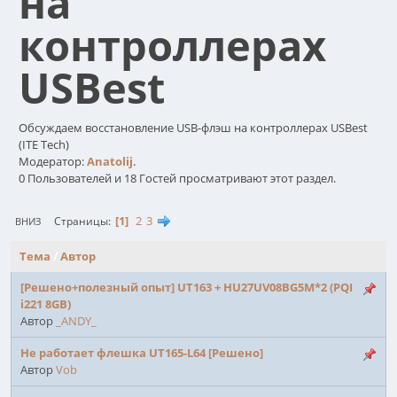
на
контроллерах
USBest
Обсуждаем восстановление USB-флэш на контроллерах USBest
(ITE Tech)
Модератор:
Anatolij
.
0 Пользователей и 18 Гостей просматривают этот раздел.
1
2
3
Страницы
ВНИЗ
Тема
/
Автор
[Решено+полезный опыт] UT163 + HU27UV08BG5M*2 (PQI
i221 8GB)
Автор
_ANDY_
Не работает флешка UT165-L64 [Решено]
Автор
Vob