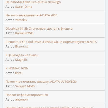
Не работает флешка ADATA s007/8gb
Автор
Stalin_Dima
Не восстанавливается A-DATA s805
Автор
Yaroslav
OltraMax 64 Gb Отсутствует доступ к флешке
Автор
KarakumWD
[Решено] PQI Cool Drive U339S 8 Gb не форматируется в NTFS
Автор
Ekzorcist
PQI (модель не знаю)
Автор
Magnific
KINGMAX 16Gb
Автор
bseti
Помогите починить флешку! ADATA UV100/8Gb
Автор
Sergey114545
Просит отформатироваться
Автор
antonon