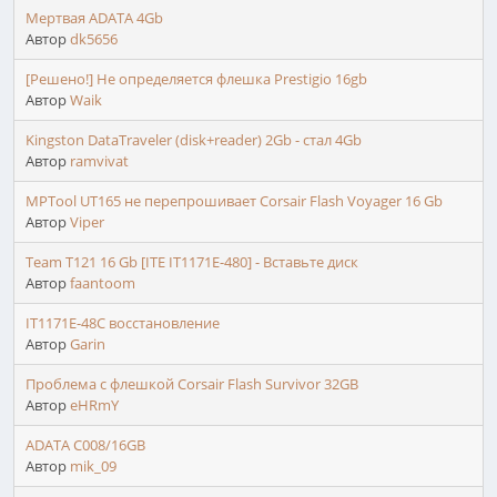
Мертвая ADATA 4Gb
Автор
dk5656
[Решено!] Не определяется флешка Prestigio 16gb
Автор
Waik
Kingston DataTraveler (disk+reader) 2Gb - стал 4Gb
Автор
ramvivat
MPTool UT165 не перепрошивает Corsair Flash Voyager 16 Gb
Автор
Viper
Team T121 16 Gb [ITE IT1171E-480] - Вставьте диск
Автор
faantoom
IT1171E-48C восстановление
Автор
Garin
Проблема с флешкой Corsair Flash Survivor 32GB
Автор
eHRmY
ADATA C008/16GB
Автор
mik_09