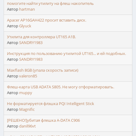
помогите найти утилиту на флеш накопитель
Автор
hartman
Apacer AP16GAH422 просит вставить диск.
Автор
Glyuck
Утилита для контроллера UT165 A1B.
Автор
SANDRY1983
Инструкция по пользованию утилитой UT165... и ей подобных.
Автор
SANDRY1983
Maxflash 8GB (упала скорость записи)
Автор
valeron85
Флеш-карта USB ADATA S805. Не могу отформатировать.
Автор
muppy
Не форматируется флэшка PQI Intelligent Stick
Автор
Magnific
[РЕШЕНО!]убитая флешка A-DATA C906
Автор
danil96vt