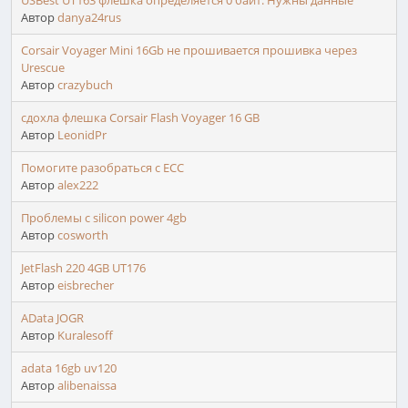
USBest UT163 флешка определяется 0 байт. Нужны данные
Автор
danya24rus
Corsair Voyager Mini 16Gb не прошивается прошивка через
Urescue
Автор
crazybuch
сдохла флешка Corsair Flash Voyager 16 GB
Автор
LeonidPr
Помогите разобраться с ЕСС
Автор
alex222
Проблемы с silicon power 4gb
Автор
cosworth
JetFlash 220 4GB UT176
Автор
eisbrecher
AData JOGR
Автор
Kuralesoff
adata 16gb uv120
Автор
alibenaissa