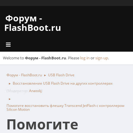
Форум -
FlashBoot.ru
Welcome to
Форум - FlashBoot.ru
. Please
log in
or
sign up
.
Форум - FlashBoot.ru
USB Flash Drive
►
Восстановление USB Flash Drive на других контроллерах
►
(Модератор:
Anatolij
)
►
Помогите восстановить флешку Transcend JetFlash с контроллером
Silicon Motion
Помогите