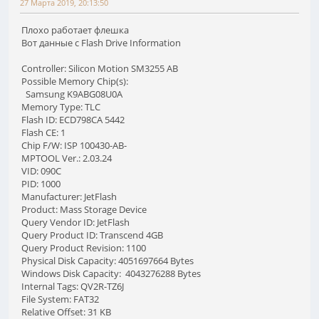
27 Марта 2019, 20:13:50
Плохо работает флешка
Вот данные с Flash Drive Information
Controller: Silicon Motion SM3255 AB
Possible Memory Chip(s):
Samsung K9ABG08U0A
Memory Type: TLC
Flash ID: ECD798CA 5442
Flash CE: 1
Chip F/W: ISP 100430-AB-
MPTOOL Ver.: 2.03.24
VID: 090C
PID: 1000
Manufacturer: JetFlash
Product: Mass Storage Device
Query Vendor ID: JetFlash
Query Product ID: Transcend 4GB
Query Product Revision: 1100
Physical Disk Capacity: 4051697664 Bytes
Windows Disk Capacity: 4043276288 Bytes
Internal Tags: QV2R-TZ6J
File System: FAT32
Relative Offset: 31 KB