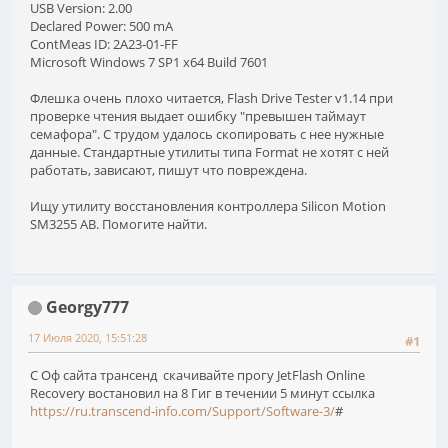
USB Version: 2.00
Declared Power: 500 mA
ContMeas ID: 2A23-01-FF
Microsoft Windows 7 SP1 x64 Build 7601
Флешка очень плохо читается, Flash Drive Tester v1.14 при
проверке чтения выдает ошибку "превышен таймаут
семафора". С трудом удалось скопировать с нее нужные
данные. Стандартные утилиты типа Format не хотят с ней
работать, зависают, пишут что повреждена.
Ищу утилиту восстановления контроллера Silicon Motion
SM3255 AB. Помогите найти.
Georgy777
17 Июля 2020, 15:51:28
#1
С Оф сайта трансенд скачивайте прогу JetFlash Online
Recovery востановил на 8 Гиг в течении 5 минут ссылка
https://ru.transcend-info.com/Support/Software-3/
#