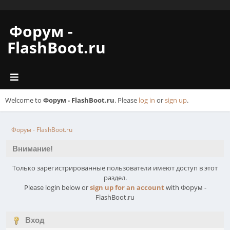
Форум -
FlashBoot.ru
Welcome to
Форум - FlashBoot.ru
. Please
log in
or
sign up
.
Форум - FlashBoot.ru
Внимание!
Только зарегистрированные пользователи имеют доступ в этот
раздел.
Please login below or
sign up for an account
with Форум -
FlashBoot.ru
Вход