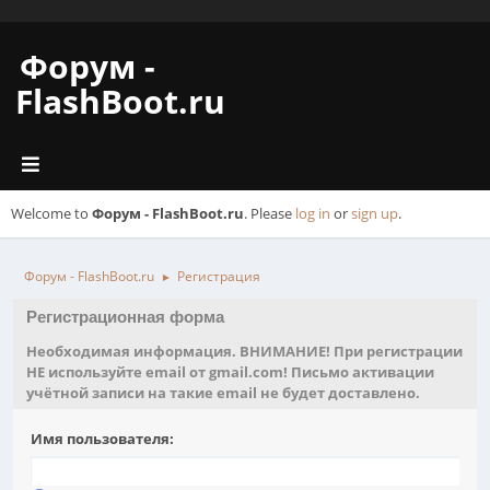
Форум -
FlashBoot.ru
Welcome to
Форум - FlashBoot.ru
. Please
log in
or
sign up
.
Форум - FlashBoot.ru
Регистрация
►
Регистрационная форма
Необходимая информация. ВНИМАНИЕ! При регистрации
НЕ используйте email от gmail.com! Письмо активации
учётной записи на такие email не будет доставлено.
Имя пользователя: