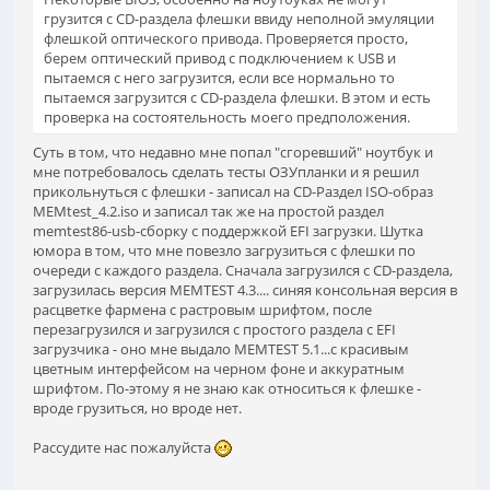
грузится с CD-раздела флешки ввиду неполной эмуляции
флешкой оптического привода. Проверяется просто,
берем оптический привод с подключением к USB и
пытаемся с него загрузится, если все нормально то
пытаемся загрузится с CD-раздела флешки. В этом и есть
проверка на состоятельность моего предположения.
Суть в том, что недавно мне попал "сгоревший" ноутбук и
мне потребовалось сделать тесты ОЗУпланки и я решил
прикольнуться с флешки - записал на CD-Раздел ISO-образ
MEMtest_4.2.iso и записал так же на простой раздел
memtest86-usb-сборку с поддержкой EFI загрузки. Шутка
юмора в том, что мне повезло загрузиться с флешки по
очереди с каждого раздела. Сначала загрузился с CD-раздела,
загрузилась версия MEMTEST 4.3.... синяя консольная версия в
расцветке фармена с растровым шрифтом, после
перезагрузился и загрузился с простого раздела с EFI
загрузчика - оно мне выдало MEMTEST 5.1...с красивым
цветным интерфейсом на черном фоне и аккуратным
шрифтом. По-этому я не знаю как относиться к флешке -
вроде грузиться, но вроде нет.
Рассудите нас пожалуйста