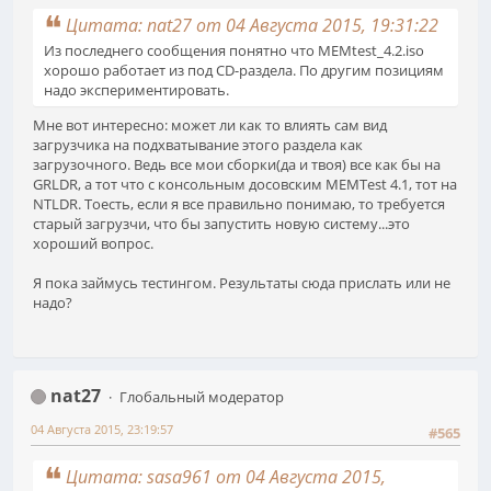
Цитата: nat27 от 04 Августа 2015, 19:31:22
Из последнего сообщения понятно что MEMtest_4.2.iso
хорошо работает из под CD-раздела. По другим позициям
надо экспериментировать.
Мне вот интересно: может ли как то влиять сам вид
загрузчика на подхватывание этого раздела как
загрузочного. Ведь все мои сборки(да и твоя) все как бы на
GRLDR, а тот что с консольным досовским MEMTest 4.1, тот на
NTLDR. Тоесть, если я все правильно понимаю, то требуется
старый загрузчи, что бы запустить новую систему...это
хороший вопрос.
Я пока займусь тестингом. Результаты сюда прислать или не
надо?
nat27
Глобальный модератор
04 Августа 2015, 23:19:57
#565
Цитата: sasa961 от 04 Августа 2015,