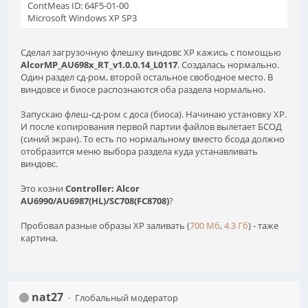
ContMeas ID: 64F5-01-00
Microsoft Windows XP SP3
Сделал загрузочную флешку виндовс ХР кажись с помощью
AlcorMP_AU698x_RT_v1.0.0.14_L0117
. Создалась нормально.
Один раздел сд-ром, второй остальное свободное место. В
виндовсе и биосе распознаются оба раздела нормально.
Запускаю флеш-сд-ром с доса (биоса). Начинаю установку ХР.
И после копирования первой партии файлов вылетает БСОД
(синий экран). То есть по нормальному вместо бсода должно
отобразится меню выбора раздела куда устанавливать
виндовс.
Это козни
Controller: Alcor
AU6990/AU6987(HL)/SC708(FC8708)
?
Пробовал разные образы ХР заливать (
700 Мб
,
4.3 Гб
) - таже
картина.
nat27
Глобальный модератор