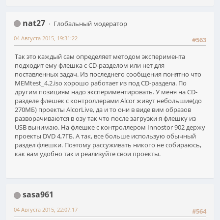
nat27
Глобальный модератор
04 Августа 2015, 19:31:22
#563
Так это каждый сам определяет методом эксперимента
подходит ему флешка с CD-разделом или нет для
поставленных задач. Из последнего сообщения понятно что
MEMtest_4.2.iso хорошо работает из под CD-раздела. По
другим позициям надо экспериментировать. У меня на CD-
разделе флешек с контроллерами Alcor живут небольшие(до
270МБ) проекты AlcorLive, да и то они в виде вим образов
разворачиваются в озу так что после загрузки я флешку из
USB вынимаю. На флешке с контроллером Innostor 902 держу
проекты DVD 4,7ГБ. А так, все больше использую обычный
раздел флешки. Поэтому рассуживать никого не собираюсь,
как вам удобно так и реализуйте свои проекты.
sasa961
04 Августа 2015, 22:07:17
#564