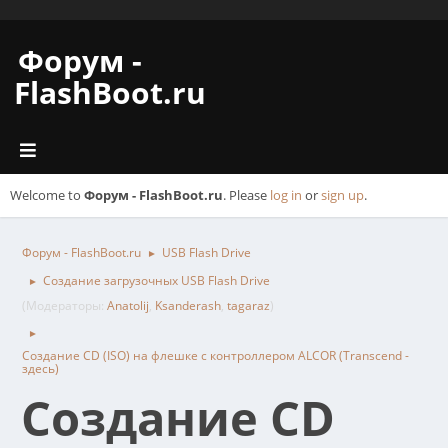
Форум -
FlashBoot.ru
Welcome to
Форум - FlashBoot.ru
. Please
log in
or
sign up
.
Форум - FlashBoot.ru
USB Flash Drive
►
Создание загрузочных USB Flash Drive
►
(Модераторы:
Anatolij
,
Ksanderash
,
tagaraz
)
►
Создание CD (ISO) на флешке с контроллером ALCOR (Transcend -
здесь)
Создание CD