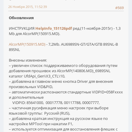
26 Ноября 2015, 11:52:39
#569
Обновления
ИНСТРУКЦИЯ
HelpInfo_151126pdf
ред.(11-ноября-2015г) - 1,3
Mb для AlcorMP(150915.MD).
AlcorMP(150915.MD)
- 7,2Mb. AU6989SN-GT/GTA/GTB 89SNL-B
89SNL
Внесены изменения:
– увеличен список поддерживаемого оборудования путем
добавления прошивок из AlcorMP(140806.MD)_6989SNL
каталог UfdApi_Gen\X3_CTL\10,
– добавлена в главном меню кнопка Driver для внесения
произвольных VID&PID,
– автоматически распознаются стандартные VIDPID=058Fxxxx
и дополнительные
VIDPID: 85641000, 00017778, 00117788, 00007777,
– частичная русификация меню настроек при выборе
языковой группы: Русский (RUS),
– добавлена краткая инструкция на русском языке по
настройке MPTool при нажатии F1,
– используется оптимизация для восстановления флешек с