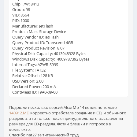
Chip F/W: 8413
Group: 98
VID: 8564
PID: 1000
Manufacturer: JetFlash
Product: Mass Storage Device
Query Vendor ID: JetFlash
Query Product ID: Transcend 4GB
Query Product Revision: 8.07
Physical Disk Capacity: 4013948928 Bytes
Windows Disk Capacity: 4009787392 Bytes
Internal Tags: AZWR-S99S
File System: FAT32
Relative Offset: 128 KB
USB Version: 2.00
Declared Power: 200 mA
ContMeas ID: F9A0-09-00
Подошли несколько версий AlcorMp 14 ветки, но только
140912.MD
корректно отработала создание и CD, и обычного
разделов, и то только после принудительного выставления
размера для CD-раздела. Фотки флешки и потрохов в
комплекте.
Спасибо nat27 за титанический труд.