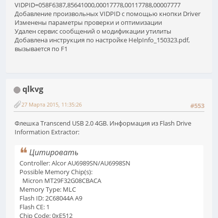
VIDPID=058F6387,85641000,00017778,00117788,00007777
Добавление произвольных VIDPID с помощью кнопки Driver
Изменены параметры проверки и оптимизации
Удален сервис сообщений о модификации утилиты
Добавлена инструкция по настройке HelpInfo_150323.pdf,
вызывается по F1
qlkvg
27 Марта 2015, 11:35:26
#553
Флешка Transcend USB 2.0 4GB. Информация из Flash Drive
Information Extractor:
Цитировать
Controller: Alcor AU6989SN/AU6998SN
Possible Memory Chip(s):
Micron MT29F32G08CBACA
Memory Type: MLC
Flash ID: 2C68044A A9
Flash CE: 1
Chip Code: 0xE512