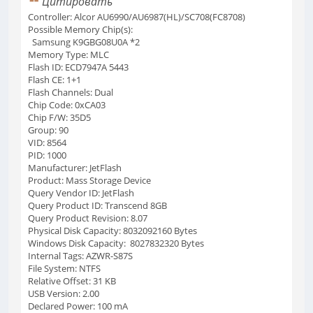
Цитировать
Controller: Alcor AU6990/AU6987(HL)/SC708(FC8708)
Possible Memory Chip(s):
Samsung K9GBG08U0A *2
Memory Type: MLC
Flash ID: ECD7947A 5443
Flash CE: 1+1
Flash Channels: Dual
Chip Code: 0xCA03
Chip F/W: 35D5
Group: 90
VID: 8564
PID: 1000
Manufacturer: JetFlash
Product: Mass Storage Device
Query Vendor ID: JetFlash
Query Product ID: Transcend 8GB
Query Product Revision: 8.07
Physical Disk Capacity: 8032092160 Bytes
Windows Disk Capacity: 8027832320 Bytes
Internal Tags: AZWR-S87S
File System: NTFS
Relative Offset: 31 KB
USB Version: 2.00
Declared Power: 100 mA