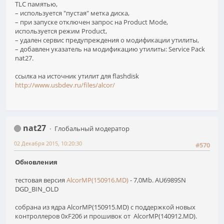
TLC памятью,
– используется "пустая" метка диска,
– при запуске отключен запрос на Product Mode,
используется режим Product,
– удален сервис предупреждения о модификации утилиты,
– добавлен указатель на модификацию утилиты: Service Pack
nat27.
ссылка на источник утилит для flashdisk
http://www.usbdev.ru/files/alcor/
nat27
Глобальный модератор
02 Декабря 2015, 10:20:30
#570
Обновления
тестовая версия
AlcorMP(150916.MD)
- 7,0Mb. AU6989SN
DGD_BIN_OLD
собрана из ядра AlcorMP(150915.MD) с поддержкой новых
контроллеров 0xF206 и прошивок от AlcorMP(140912.MD).