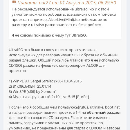
Цитата: nat27 от 01 Августа 2015, 06:29:50
Не рекомендуется использование ultraiso, но и с этой
утилитой можно поробовать, все зависит от компоновки
проекта, например, AlcorLive(Mini).iso небольшие по
размеру и ultraiso разворачивает их без проблем.
Я не совсем понимаю к чему тут UltraISO.
UltraISO это было к слову о некоторых утилитах,
используемых для разворачивания ISO образа на обычный
раздел флешки. Общий посыл был таков что я не использую
CD(ISO) раздел на флешке с контроллером ALCOR для
проектов
1) WinPE 8.1 Sergei Strelec (х86) 10.04.2015
2) 81x(86,64)EFI_25.01.14
3) Win8PE (x86) by Xemom1
4) Мультизагрузочный 2k10 Live 5.15 [Ru/En]
После чего я сообщил чем пользуюсь(rufus, utmake, bootinst
и т.д.) для разворачивания проектов 1-4 на
обычный раздел
флешки без создания CD-раздела. Если мне не изменяет
память, загрузчики в указанных выше проектах, по
умолчанию, не предназначены для старта с CDROM и авторы