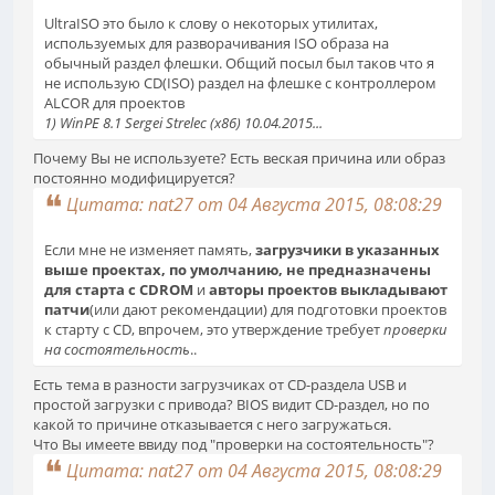
UltraISO это было к слову о некоторых утилитах,
используемых для разворачивания ISO образа на
обычный раздел флешки. Общий посыл был таков что я
не использую CD(ISO) раздел на флешке с контроллером
ALCOR для проектов
1) WinPE 8.1 Sergei Strelec (х86) 10.04.2015...
Почему Вы не используете? Есть веская причина или образ
постоянно модифицируется?
Цитата: nat27 от 04 Августа 2015, 08:08:29
Если мне не изменяет память,
загрузчики в указанных
выше проектах, по умолчанию, не предназначены
для старта с CDROM
и
авторы проектов выкладывают
патчи
(или дают рекомендации) для подготовки проектов
к старту с CD, впрочем, это утверждение требует
проверки
на состоятельность
..
Есть тема в разности загрузчиках от CD-раздела USB и
простой загрузки с привода? BIOS видит CD-раздел, но по
какой то причине отказывается с него загружаться.
Что Вы имеете ввиду под "проверки на состоятельность"?
Цитата: nat27 от 04 Августа 2015, 08:08:29