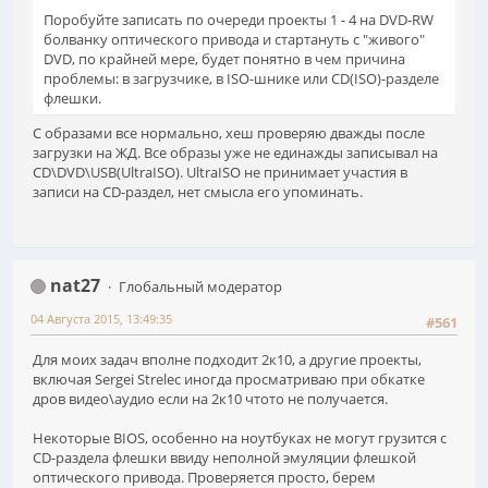
Поробуйте записать по очереди проекты 1 - 4 на DVD-RW
болванку оптического привода и стартануть с "живого"
DVD, по крайней мере, будет понятно в чем причина
проблемы: в загрузчике, в ISO-шнике или CD(ISO)-разделе
флешки.
С образами все нормально, хеш проверяю дважды после
загрузки на ЖД. Все образы уже не единажды записывал на
CD\DVD\USB(UltraISO). UltraISO не принимает участия в
записи на CD-раздел, нет смысла его упоминать.
nat27
Глобальный модератор
04 Августа 2015, 13:49:35
#561
Для моих задач вполне подходит 2к10, а другие проекты,
включая Sergei Strelec иногда просматриваю при обкатке
дров видео\аудио если на 2к10 чтото не получается.
Некоторые BIOS, особенно на ноутбуках не могут грузится с
CD-раздела флешки ввиду неполной эмуляции флешкой
оптического привода. Проверяется просто, берем