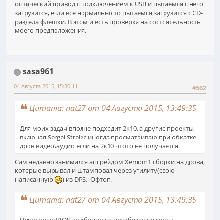
оптический привод с подключением к USB и пытаемся с него
загрузится, если все нормально то пытаемся загрузится с CD-
раздела флешки. В этом и есть проверка на состоятельность
моего предположения.
sasa961
04 Августа 2015, 15:30:11
#562
Цитата: nat27 от 04 Августа 2015, 13:49:35
Для моих задач вполне подходит 2к10, а другие проекты,
включая Sergei Strelec иногда просматриваю при обкатке
дров видео\аудио если на 2к10 чтото не получается.
Сам недавно занимался апгрейдом Xemom1 сборки на дрова,
которые вырывал и штамповал через утилиту(свою
написанную
) из DPS. Офтоп.
Цитата: nat27 от 04 Августа 2015, 13:49:35
Некоторые BIOS, особенно на ноутбуках не могут