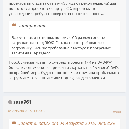
проектов выкладывают патчи(или дают рекомендации) для
подготовки проектов к старту с CD, впрочем, это
утверждение требует проверки на состоятельность..
Цитировать
Все же я так и не понял: почему с CD раздела оно не
загружается с под BIOS? Есть какое то требование к
загрузчику? Или же требование в методе и программе
записи на CD-раздел?
Поробуйте записать по очереди проекты 1 - 4 на DVD-RW
болванку оптического привода и стартануть с "живого" DVD,
по крайней мере, будет понятно в чем причина проблемы: в
загрузчике, в ISO-шнике или CD(ISO)-разделе флешки.
sasa961
04 Августа 2015, 13:09:16
#560
Цитата: nat27 от 04 Августа 2015, 08:08:29