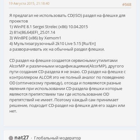
19 Августа 2015, 21:18:40
#568
Я предлагал не использовать CD(ISO) раздел на флешке для
проектов
1) WinPE 8.1 Sergei Strelec (х86) 10.04.2015
2) 81x(86,64)EFI_25.01.14
3) Win8PE (x86) by Xemom1
4) Мультизагрузочный 2k10 Live 5.15 [Ru/En]
а разворачивать их на обычный раздел флешки.
CD раздел на флешке создается сервисными утилитами
AlcorMP и различными модификациями(AlcorMP), другого
пути создания CD-раздела я не знаю. CD раздел на флешке с
контроллером ALCOR это не полный аналог по поведению
OD (оптическому приводу), отсюда и появляются разные
явления при использовании CD-раздела флешки которые
являются препятствием там где использование OD
препятствий не имеет. Поэтому каждый сам принимает
решение, подходит CD-раздел на флешке для его задач или
нет.
nat27
Глобальный модератор