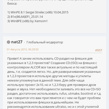
биоса:
1) WinPE 8.1 Sergei Strelec (х86) 10.04.2015
2) 81x(86,64)EFI_25.01.14
3) Win8PE (x86) by Xemom1
nat27
Глобальный модератор
01 Августа 2015, 06:29:50
#557
Привет! А зачем использовать CD-раздел на флешке для
указанных в 1,2,3 проектов? Создание CD (ISO) на флешке с
контроллером ALCOR все также актуально и по настоящий
день, т.е. создается легко. Но, для разворачивания указанных
в 1,2,3 проектов я использую другие методы и утилиты
нежели упомянутые в данной теме. Для себя чаще
использую проект 2к10, но и 1,2,3 беру для проверки дров
видео и звука. Нет необходимости заливать это все на CD-ISO
раздел, достаточно использовать rufus, utmake, bootinst и т.д.
как говорится что вам приглянется и с чем не будет проблем
при использовании флешки в дальнейшем. Не
рекомендуется использование ultraiso, но и с этой утилитой