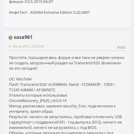
флешек ICCA 2015-04-07
ИнфоТест - AIDA64 Extreme Edition 5.20.3407
sasa961
31 Июля 2015, 20:35:03
#556
Простите, поршарил весь форум и все таки не уверен: можно
ли создать загрузочный раздел на Transcend 620. Возможно
ли это сегодня?
ОС: Win7x64
Flash: Transcend 620/ AU5998AN. Nand - FCGMM3P - 1D03 \
T1245 A46666 \ M1B45072
Утилиты которые использовал:
OnLineRecovery_JF620_v9.0.0.19
Метод: распаковал, заменил security_f.iso, подключился к
интернету, залил образ.
Результат: ничего не запустилось, пробовал отключить USB
Legasy(Ноут с поддержкой EFI - год выпуска 2012), ничего не
изменилосб, ничего не загрузилось с под BIOS.
Образы, которые загружал по очереди и запускал с под