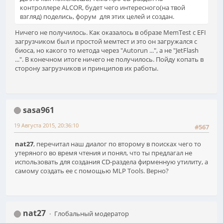
контроллере ALCOR, будет чего интересного(на твой
взгляд) поделись, форум для этих целей и создан.
Ничего не получилось. Как оказалось в образе MemTest с EFI
загрузчиком был и простой мемтест и это он загружался с
биоса, но какого то метода через "Autorun ...", а не "JetFlash
...". В конечном итоге ничего не получилось. Пойду копать в
сторону загрузчиков и принципов их работы.
sasa961
19 Августа 2015, 20:36:10
#567
nat27
, перечитал наш диалог по второму в поисках чего то
утеряного во время чтения и понял, что ты предлагал не
использовать для создания CD-раздела фирменную утилиту, а
самому создать ее с помощью MLP Tools. Верно?
nat27
Глобальный модератор