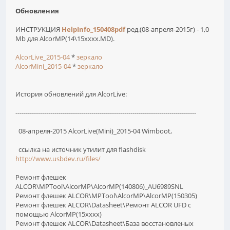
Обновления
ИНСТРУКЦИЯ
HelpInfo_150408pdf
ред.(08-апреля-2015г) - 1,0
Mb для AlcorMP(14\15xxxx.MD).
AlcorLive_2015-04
*
зеркало
AlcorMini_2015-04
*
зеркало
История обновлений для AlcorLive:
----------------------------------------------------------------------------------------
08-апреля-2015 AlcorLive(Mini)_2015-04 Wimboot,
ссылка на источник утилит для flashdisk
http://www.usbdev.ru/files/
Ремонт флешек
ALCOR\MPTool\AlcorMP\AlcorMP(140806)_AU6989SNL
Ремонт флешек ALCOR\MPTool\AlcorMP\AlcorMP(150305)
Ремонт флешек ALCOR\Datasheet\Ремонт ALCOR UFD с
помощью AlcorMP(15xxxx)
Ремонт флешек ALCOR\Datasheet\База восстановленых