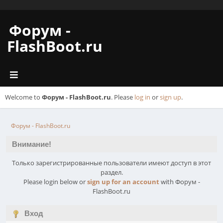
Форум -
FlashBoot.ru
Welcome to
Форум - FlashBoot.ru
. Please
log in
or
sign up
.
Форум - FlashBoot.ru
Внимание!
Только зарегистрированные пользователи имеют доступ в этот
раздел.
Please login below or
sign up for an account
with Форум -
FlashBoot.ru
Вход