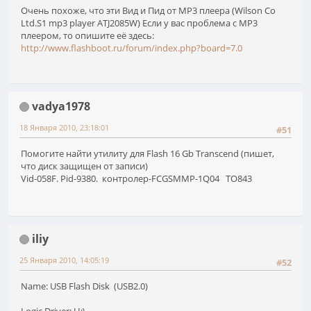
Очень похоже, что эти Вид и Пид от MP3 плеера (Wilson Co
Ltd.S1 mp3 player ATJ2085W) Если у вас проблема с MP3
плеером, то опишите её здесь:
http://www.flashboot.ru/forum/index.php?board=7.0
vadya1978
18 Января 2010, 23:18:01
#51
Помогите найти утилиту для Flash 16 Gb Transcend (пишет,
что диск защищен от записи)
Vid-058F. Pid-9380. контролер-FCGSMMP-1Q04 TO843
iliy
25 Января 2010, 14:05:19
#52
Name: USB Flash Disk (USB2.0)
Logic Driver: H:\