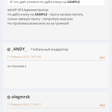
И что даёт утилита по дабл-клику на
SAMPLE
winXP SP3 Администратор
по дабл-клику на
SAMPLE
- прога начала слетать
солью свежую прогу - попробую еще раз.
Но проблема возможно из-за троянов?
_ANDY_
Глобальный модератор
11 Февраля 2010, 18:51:56
#61
оч похоже )
olegmrsk
11 Февраля 2010, 21:00:17
#62