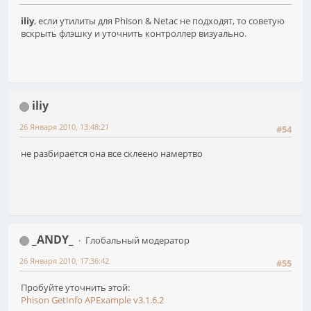
iliy
, если утилиты для Phison & Netac не подходят, то советую
вскрыть флэшку и уточнить контроллер визуально.
iliy
26 Января 2010, 13:48:21
#54
не разбирается она все склеено намертво
_ANDY_
Глобальный модератор
26 Января 2010, 17:36:42
#55
Пробуйте уточнить этой:
Phison GetInfo APExample v3.1.6.2