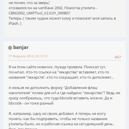
не понял, что за зверь!
отозвался он на чипбанк 2092. Помогла утилита -
CBM2092_UMPTool_V2.0.01_090807.
Теперь с таким чудом может кому и поможет моя запись в
iFlash. )
banjar
17 Февраля 2010, 23:13:10
#67
Я на этом сайте новичок. Нужда привела. Поискал тут,
почитал.. Кто-то ссылки на "лекарства" вставляет, кто-то
названия "лекарств", кто-то сокращает, кто-то дополняет...
А нельзя ли дополнить форму "Добавление флэш
накопителя" полем для url-а где найдено "лекарство"? Ведь не
сразу сообразишь, что туда bbcode вставить можно. Да и
bbcode - он тоже разный.
Я, например, одну из своих добавил. А теперь не могу
понять: как бы подправить, чтобы не только название
утилиты было, но и рабочая ссылка на сегодняшний день.