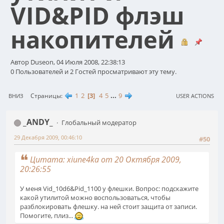
VID&PID флэш
накопителей
Автор Duseon, 04 Июля 2008, 22:38:13
0 Пользователей и 2 Гостей просматривают эту тему.
1
2
3
4
5
...
9
Страницы
ВНИЗ
USER ACTIONS
_ANDY_
Глобальный модератор
29 Декабря 2009, 00:46:10
#50
Цитата: xiune4ka от 20 Октября 2009,
20:26:55
У меня Vid_10d6&Pid_1100 у флешки. Вопрос: подскажите
какой утилитой можно воспользоваться, чтобы
разблокировать флешку. на ней стоит защита от записи.
Помогите, плиз...