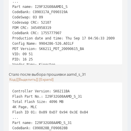
...
Part name: I29F32G08AAMD1_S
CodeBank: C090317A_F090319A
CodeSwap: 03 09
Codeswap CRC: 52107
FDM CRC: 3454958319
CodeBank CRC: 1755777907
Production date and time: Thu Sep 17 04:56:33 2009
Config Name: 9904286-526.A01LF
PDT Version: SK6211_PDT_20090615_BA
VID: 09 51
PID: 16 25
Vendor Name: Kingston
Product Name: DT 101 II
Стало после выбора прошивки aamd_s_31
Revision: 1.00
Код
[Выделить]
Expand
Serial Number: 000FEAFD3EAEA99117630085
Channel: Byte Mode
Plane(s): 2
Controller Version: SK6211BA
Internal Interleave: Disable
Flash Part No.: I29F32G08AAMD_S_31
External Interleave: Disable
Total Flash Size: 4096 MB
tRc/tWc: 33.33 ns (30 Mhz)
4K Page, MLC
Max Current: 256 mA
Flash ID 01: 0x89 0xD7 0x94 0x3E 0x84
Real Density: (0 MB)
...
Error Code: 255 255
Part name: I29F32G08AAMD_S_31
Product Line: 65535
CodeBank: C090828B_F090828B