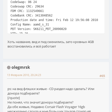
CodeSwap: 06 24
Codeswap CRC: 29634
FDM CRC: 1132549661
CodeBank CRC: 3413048562
Production date and time: Fri Feb 12 19:56:08 2010
Config Name: aamd_s_31
PDT Version: SK6211_PDT_20090820
VID: 15 16
PID: 62 11
Хоть название, вид и пид сменились, зато кровных 4GB
Vendor Name: SKY
восстановились и всё работает
Product Name: UFD
Revision: 8.20
Serial Number: 000FEAFD3EAEA99117630086
Channel: Byte Mode
Plane(s): 2
olegmrsk
Internal Interleave: Disable
External Interleave: Disable
13 Февраля 2010, 20:24:23
#65
tRc/tWc: 28.57 ns (35 Mhz)
Max Current: 200 mA
Real Density: (0 MB)
ps: на вид флэшки живые - CD раздел надо сделать? Или
Error Code: 0 0
донора подбираете?
Product Line: 899
[/quote]
Не понял, что значит:донора подбираете?
Да обе живые, Недавно Corsair Flash Voyager 16gb
неожиданно сдохла и мне больших трудов стоило её