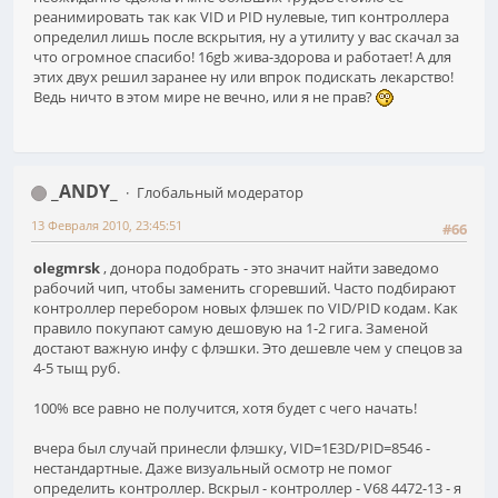
реанимировать так как VID и PID нулевые, тип контроллера
определил лишь после вскрытия, ну а утилиту у вас скачал за
что огромное спасибо! 16gb жива-здорова и работает! А для
этих двух решил заранее ну или впрок подискать лекарство!
Ведь ничто в этом мире не вечно, или я не прав?
_ANDY_
Глобальный модератор
13 Февраля 2010, 23:45:51
#66
olegmrsk
, донора подобрать - это значит найти заведомо
рабочий чип, чтобы заменить сгоревший. Часто подбирают
контроллер перебором новых флэшек по VID/PID кодам. Как
правило покупают самую дешовую на 1-2 гига. Заменой
достают важную инфу с флэшки. Это дешевле чем у спецов за
4-5 тыщ руб.
100% все равно не получится, хотя будет с чего начать!
вчера был случай принесли флэшку, VID=1E3D/PID=8546 -
нестандартные. Даже визуальный осмотр не помог
определить контроллер. Вскрыл - контроллер - V68 4472-13 - я