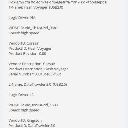
Пожалуйста помогите определить типы контроллеров
1-Name: Flash Voyager (USB2.0)
Logic Driver: H:\
VID&PID: Vid_1b1c&Pid_0ab1
Speed: high speed
VendorID: Corsair
ProductID: Flash Voyager
Product Revision: 0.00
Vendor Description: Corsair
Product Description: Flash Voyager
Serial Number: 08313ce637f50c
2-Name: DataTraveler 2.0 (USB2.0)
Logic Driver: I:\
VID&PID: Vid_0951&Pid_1603
Speed: high speed
VendorID: Kingston
ProductID: DataTraveler 2.0