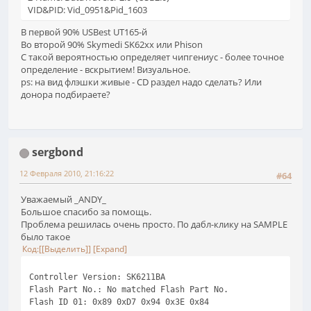
VID&PID: Vid_0951&Pid_1603
В первой 90% USBest UT165-й
Во второй 90% Skymedi SK62xx или Phison
С такой вероятностью определяет чипгениус - более точное
определение - вскрытием! Визуальное.
ps: на вид флэшки живые - CD раздел надо сделать? Или
донора подбираете?
sergbond
12 Февраля 2010, 21:16:22
#64
Уважаемый _ANDY_
Большое спасибо за помощь.
Проблема решилась очень просто. По дабл-клику на SAMPLE
было такое
Код
[Выделить]
Expand
Controller Version: SK6211BA
Flash Part No.: No matched Flash Part No.
Flash ID 01: 0x89 0xD7 0x94 0x3E 0x84