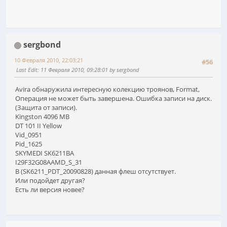
sergbond
10 Февраля 2010, 22:03:21
#56
Last Edit
: 11 Февраля 2010, 09:28:01 by sergbond
Avira обнаружила интересную колекцию троянов, Format,
Операция не может быть завершена. Ошибка записи на диск.
(Защита от записи).
Kingston 4096 MB
DT 101 II Yellow
Vid_0951
Pid_1625
SKYMEDI SK6211BA
I29F32G08AAMD_S_31
В (SK6211_PDT_20090828) данная флеш отсутствует.
Или подойдет другая?
Есть ли версия новее?