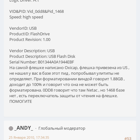
VID&PID: Vid_0dd8&Pid_1468
Speed: high speed
VendorID: USB
ProductID: FlashDrive
Product Revision: 1.00
Vendor Description: USB
Product Description: USB Flash Disk
Serial Number: B01344A0A1944EBF
На самой флешке написано Oxicap, флешка привезена из US ,
не нашел у вас в базе этот пид , попробывал улитипы не
определяет. При форматировании виндой говорит 1.88GB ,
доходит до 100% и говорит что она не может быть
форматирована. 0DD8 говорит что там Netac , но 1468 базе
нет , есть переключатель защиты от чтения на флешке.
ПОМОГИТЕ
_ANDY_
Глобальный модератор
25 Января 2010, 17:34:35
#53