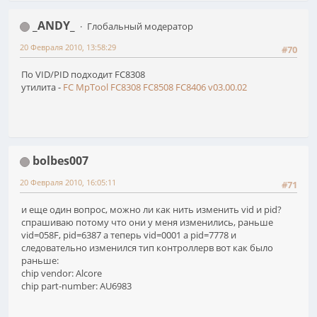
_ANDY_
Глобальный модератор
20 Февраля 2010, 13:58:29
#70
По VID/PID подходит FC8308
утилита -
FC MpTool FC8308 FC8508 FC8406 v03.00.02
bolbes007
20 Февраля 2010, 16:05:11
#71
и еще один вопрос, можно ли как нить изменить vid и pid?
спрашиваю потому что они у меня изменились, раньше
vid=058F, pid=6387 а теперь vid=0001 а pid=7778 и
следовательно изменился тип контроллерв вот как было
раньше:
chip vendor: Alcore
chip part-number: AU6983