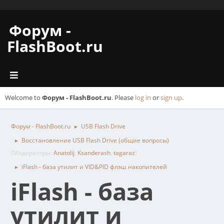
Форум -
FlashBoot.ru
Welcome to
Форум - FlashBoot.ru
. Please
log in
or
sign up
.
Форум - FlashBoot.ru
USB Flash Drive
►
Восстановление USB Flash Drive (общие вопросы)
►
(Модераторы:
Anatolij
,
Ksanderash
,
tagaraz
)
iFlash - база утилит и VID&PID флэш накопителей
►
iFlash - база
утилит и