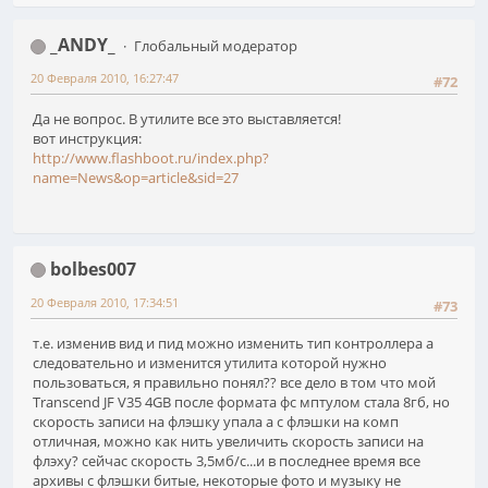
_ANDY_
Глобальный модератор
20 Февраля 2010, 16:27:47
#72
Да не вопрос. В утилите все это выставляется!
вот инструкция:
http://www.flashboot.ru/index.php?
name=News&op=article&sid=27
bolbes007
20 Февраля 2010, 17:34:51
#73
т.е. изменив вид и пид можно изменить тип контроллера а
следовательно и изменится утилита которой нужно
пользоваться, я правильно понял?? все дело в том что мой
Transcend JF V35 4GB после формата фс мптулом стала 8гб, но
скорость записи на флэшку упала а с флэшки на комп
отличная, можно как нить увеличить скорость записи на
флэху? сейчас скорость 3,5мб/с...и в последнее время все
архивы с флэшки битые, некоторые фото и музыку не