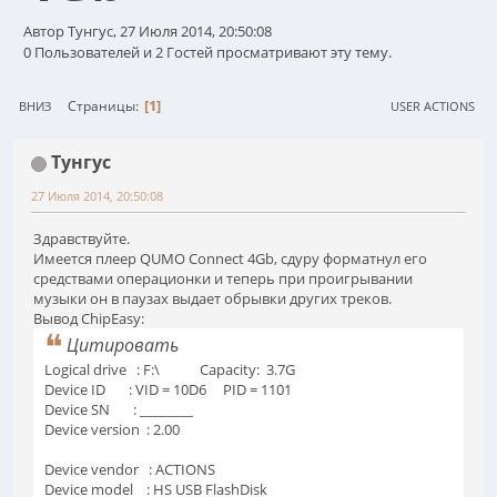
Автор Тунгус, 27 Июля 2014, 20:50:08
0 Пользователей и 2 Гостей просматривают эту тему.
1
Страницы
ВНИЗ
USER ACTIONS
Тунгус
27 Июля 2014, 20:50:08
Здравствуйте.
Имеется плеер QUMO Connect 4Gb, сдуру форматнул его
средствами операционки и теперь при проигрывании
музыки он в паузах выдает обрывки других треков.
Вывод ChipEasy:
Цитировать
Logical drive : F:\ Capacity: 3.7G
Device ID : VID = 10D6 PID = 1101
Device SN : ________
Device version : 2.00
Device vendor : ACTIONS
Device model : HS USB FlashDisk