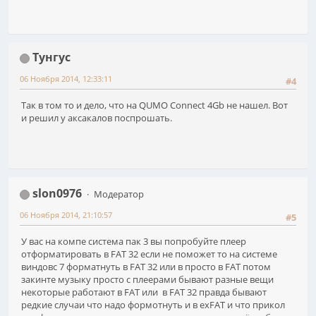
Тунгус
06 Ноября 2014, 12:33:11
#4
Так в том то и дело, что на QUMO Connect 4Gb не нашел. Вот
и решил у аксакалов поспрошать.
slon0976
Модератор
06 Ноября 2014, 21:10:57
#5
У вас на компе система пак 3 вы попробуйте плеер
отформатировать в FAT 32 если не поможет то на системе
виндовс 7 форматнуть в FAT 32 или в просто в FAT потом
закинте музыку просто с плеерами бывают разные вещи
некоторые работают в FAT или в FAT 32 правда бывают
редкие случаи что надо формотнуть и в exFAT и что прикол