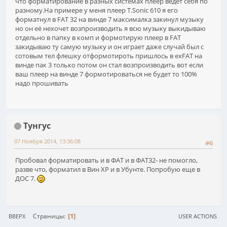
что форматирование в разных системах плеер ведёт себя по
разному.На примере у меня плеер T.Sonic 610 я его
форматнул в FAT 32 на винде 7 максималка закинул музыку
но он её нехочет возпроизводить я всю музыку выкидываю
отдельно в папку в комп и формотирую плеер в FAT
закидываю ту самую музыку и он играет даже случай был с
сотовым тел флешку отформотироть пришлось в exFAT на
винде пак 3 только потом он стал возпроизводить вот если
ваш плеер на винде 7 формотироваться не будет то 100%
надо прошивать
Тунгус
07 Ноября 2014, 13:36:08
#6
Пробовал форматировать и в ФАТ и в ФАТ32- не помогло,
разве что, форматил в Вин ХР и в Убунте. Попробую еще в
ДОС 7.
1
Страницы
ВВЕРХ
USER ACTIONS