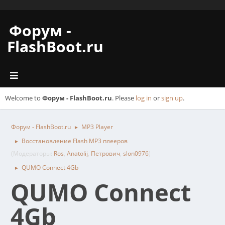
Форум -
FlashBoot.ru
Welcome to
Форум - FlashBoot.ru
. Please
log in
or
sign up
.
Форум - FlashBoot.ru
MP3 Player
►
Восстановление Flash MP3 плееров
►
(Модераторы:
Ros
,
Anatolij
,
Петрович
,
slon0976
)
QUMO Connect 4Gb
►
QUMO Connect
4Gb