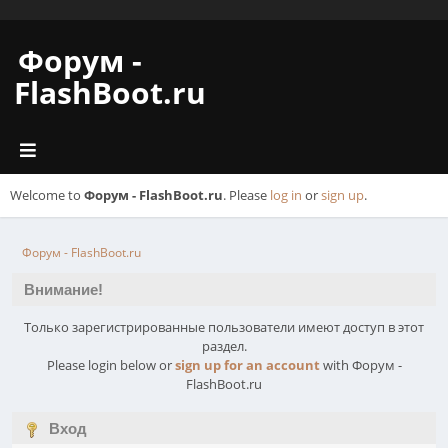
Форум -
FlashBoot.ru
Welcome to
Форум - FlashBoot.ru
. Please
log in
or
sign up
.
Форум - FlashBoot.ru
Внимание!
Только зарегистрированные пользователи имеют доступ в этот
раздел.
Please login below or
sign up for an account
with Форум -
FlashBoot.ru
Вход