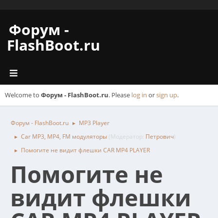
Форум -
FlashBoot.ru
Welcome to
Форум - FlashBoot.ru
. Please
log in
or
sign up
.
Форум - FlashBoot.ru
MP3 Player
►
Car MP3, MP4, FM модуляторы
(Модератор:
Петрович
)
►
Помогите не видит флешки CAR MP4 PLAYER
►
Помогите не
видит флешки