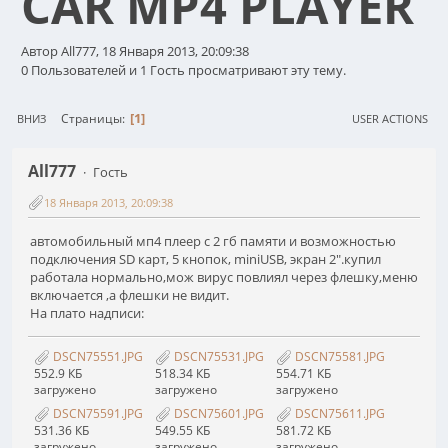
CAR MP4 PLAYER
Автор All777, 18 Января 2013, 20:09:38
0 Пользователей и 1 Гость просматривают эту тему.
1
Страницы
ВНИЗ
USER ACTIONS
All777
Гость
18 Января 2013, 20:09:38
автомобильный мп4 плеер с 2 гб памяти и возможностью
подключения SD карт, 5 кнопок, miniUSB, экран 2".купил
работала нормально,мож вирус повлиял через флешку,меню
включается ,а флешки не видит.
На плато надписи:
DSCN75551.JPG
DSCN75531.JPG
DSCN75581.JPG
552.9 КБ
518.34 КБ
554.71 КБ
загружено
загружено
загружено
DSCN75591.JPG
DSCN75601.JPG
DSCN75611.JPG
531.36 КБ
549.55 КБ
581.72 КБ
загружено
загружено
загружено