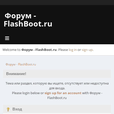
Форум -
FlashBoot.ru
Welcome to
Форум - FlashBoot.ru
. Please
log in
or
sign up
.
Форум - FlashBoot.ru
Внимание!
Тема или раздел, которую вы ищете, отсутствует или недоступна
для входа.
Please login below or
sign up for an account
with Форум -
FlashBoot.ru
Вход