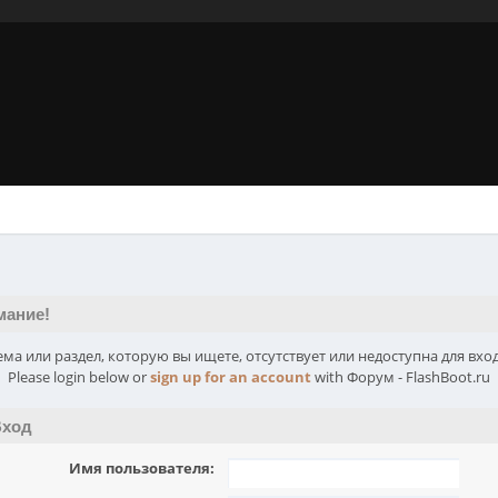
мание!
ема или раздел, которую вы ищете, отсутствует или недоступна для вход
Please login below or
sign up for an account
with Форум - FlashBoot.ru
ход
Имя пользователя: