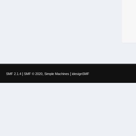
|
,
|
SMF 2.1.4
SMF © 2020
Simple Machines
idesignSMF