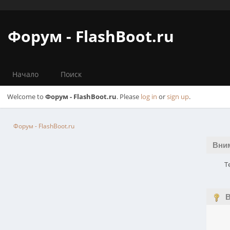
Форум - FlashBoot.ru
Начало
Поиск
Welcome to
Форум - FlashBoot.ru
. Please
log in
or
sign up
.
Форум - FlashBoot.ru
Вни
Т
В