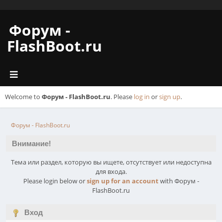
Форум -
FlashBoot.ru
Welcome to
Форум - FlashBoot.ru
. Please
log in
or
sign up
.
Форум - FlashBoot.ru
Внимание!
Тема или раздел, которую вы ищете, отсутствует или недоступна
для входа.
Please login below or
sign up for an account
with Форум -
FlashBoot.ru
Вход