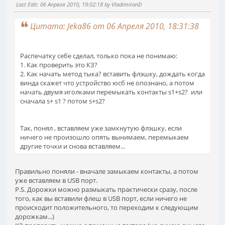
Last Edit
: 06 Апреля 2010, 19:02:18 by VladimiranD
Цитата: Jeka86 от 06 Апреля 2010, 18:31:38
Распечатку себе сделал, только пока не понимаю:
1. Как проверить это КЗ?
2. Как начать метод тыка? вставить флэшку, дождать когда
винда скажет что устройство юсб не опознано, а потом
начать двумя иголками перемыкать контакты s1+s2? или
сначала s+ s1 ? потом s+s2?
Так, понял , вставляем уже замкнутую флэшку, если
ничего не произошло опять вынимаем, перемыкаем
другие точки и снова вставляем...
Правильно поняли - вначале замыкаем контакты, а потом
уже вставляем в USB порт.
P.S. Дорожки можно размыкать практически сразу, после
того, как вы вставили флеш в USB порт, если ничего не
происходит положительного, то переходим к следующим
дорожкам...)