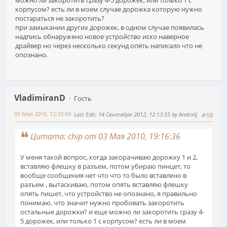
корпусом? есть ли в моем случае дорожка которую нужно
постараться не закоротить?
при замыкании других дорожек, в одном случае появилась
надпись обнаружено новое устройство иско наверное
драйвер но через несколько секунд опять написало что не
опознано.
VladimiranD
Гость
05 Мая 2010, 12:33:04
Last Edit
: 14 Сентября 2012, 12:13:55 by Anatolij
#18
Цитата: chip от 03 Мая 2010, 19:16:36
У меня такой вопрос, когда закорачиваю дорожку 1 и 2,
вставляю флешку в разъем, потом убираю пинцет, то
вообще сообщения нет что что то было вставлено в
разъем , вытаскиваю, потом опять вставляю флешку
опять пишет, что устройство не опознано, я правильно
понимаю, что значит нужно пробовать закоротить
остальные дорожки? и еще можно ли закоротить сразу 4-
5 дорожек, или только 1 с корпусом? есть ли в моем