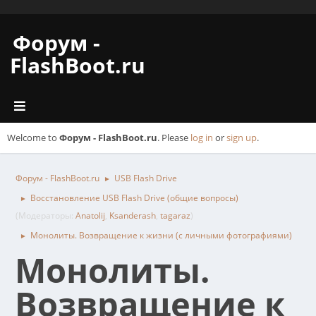
Форум -
FlashBoot.ru
Welcome to
Форум - FlashBoot.ru
. Please
log in
or
sign up
.
Форум - FlashBoot.ru
USB Flash Drive
►
Восстановление USB Flash Drive (общие вопросы)
►
(Модераторы:
Anatolij
,
Ksanderash
,
tagaraz
)
Монолиты. Возвращение к жизни (с личными фотографиями)
►
Монолиты.
Возвращение к