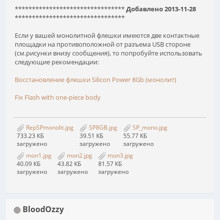
********************************
Добавлено 2013-11-28
********************************
Если у вашей монолитной флешки имеются две контактные
площадки на противоположной от разъема USB стороне
(см.рисунки внизу сообщения), то попробуйте использовать
следующие рекомендации:
Восстановление флешки Silicon Power 8Gb (монолит)
Fix Flash with one-piece body
RepSPmonolit.jpg
SP8GB.jpg
SP_mono.jpg
733.23 КБ
39.51 КБ
55.77 КБ
загружено
загружено
загружено
mon1.jpg
mon2.jpg
mon3.jpg
40.09 КБ
43.82 КБ
81.57 КБ
загружено
загружено
загружено
BloodOzzy