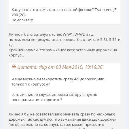
Как узнать что замыкать вот на этой флэшке? Transcend JF
V90 (2G).
Помогите !!!
Лично я бы стартанул с точек W-W1, W-W2 и т.д.
потом, если нет результата, перешел бы к точкам S-S1, S-S2 и
т.д.
Крайний случай, это замыкание всех остальных дорожек на
корпус...
Цитата: chip от 03 Мая 2010, 19:16:36
и еще можно ли закоротить сразу 4-5 дорожек, или
только 1 с корпусом?
есть ли в моем случае дорожка которую нужно
постараться не закоротить?
Лично я бы не советовал закорачивать сразу по несколько
дорожек, так как думаю, что замыкание даже двух дорожек
(не обязательно на корпус), так же может привести к