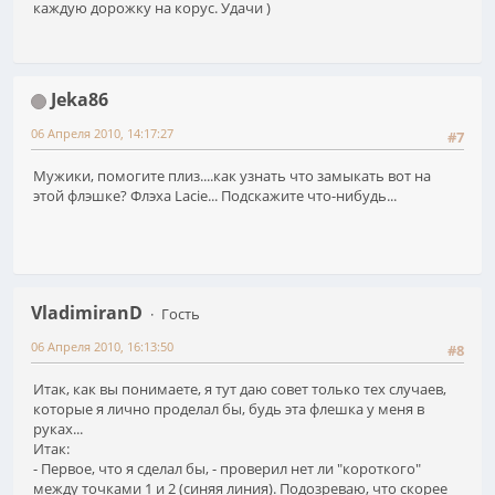
каждую дорожку на корус. Удачи )
Jeka86
06 Апреля 2010, 14:17:27
#7
Мужики, помогите плиз....как узнать что замыкать вот на
этой флэшке? Флэха Lacie... Подскажите что-нибудь...
VladimiranD
Гость
06 Апреля 2010, 16:13:50
#8
Итак, как вы понимаете, я тут даю совет только тех случаев,
которые я лично проделал бы, будь эта флешка у меня в
руках...
Итак:
- Первое, что я сделал бы, - проверил нет ли "короткого"
между точками 1 и 2 (синяя линия). Подозреваю, что скорее