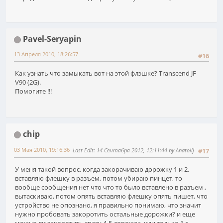
Pavel-Seryapin
13 Апреля 2010, 18:26:57
#16
Как узнать что замыкать вот на этой флэшке? Transcend JF
V90 (2G).
Помогите !!!
chip
03 Мая 2010, 19:16:36
Last Edit
: 14 Сентября 2012, 12:11:44 by Anatolij
#17
У меня такой вопрос, когда закорачиваю дорожку 1 и 2,
вставляю флешку в разъем, потом убираю пинцет, то
вообще сообщения нет что что то было вставлено в разъем ,
вытаскиваю, потом опять вставляю флешку опять пишет, что
устройство не опознано, я правильно понимаю, что значит
нужно пробовать закоротить остальные дорожки? и еще
можно ли закоротить сразу 4-5 дорожек, или только 1 с