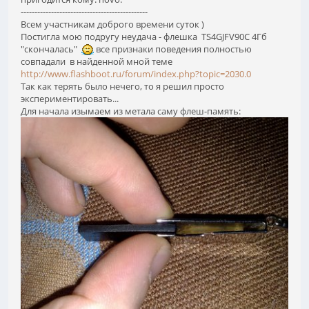
----------------------------------------------
Всем участникам доброго времени суток )
Постигла мою подругу неудача - флешка TS4GJFV90C 4Гб
"скончалась"
все признаки поведения полностью
совпадали в найденной мной теме
http://www.flashboot.ru/forum/index.php?topic=2030.0
Так как терять было нечего, то я решил просто
экспериментировать...
Для начала изымаем из метала саму флеш-память: