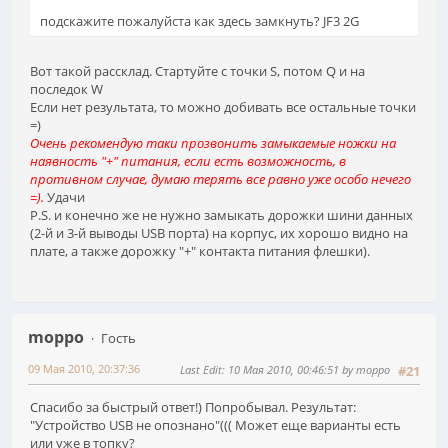
подскажите пожалуйста как здесь замкнуть? JF3 2G
Вот такой рассклад. Стартуйте с точки S, потом Q и на
последок W
Если нет результата, то можно добивать все остальные точки
=)
Очень рекомендую таки прозвонить замыкаемые ножки на
наявность "+" питания, если есть возможность, в
противном случае, думаю терять все равно уже особо нечего
=).
Удачи
P.S. и конечно же не нужно замыкать дорожки шини данных
(2-й и 3-й выводы USB порта) на корпус, их хорошо видно на
плате, а также дорожку "+" контакта питания флешки).
moppo
Гость
09 Мая 2010, 20:37:36
Last Edit
: 10 Мая 2010, 00:46:51 by moppo
#21
Спасибо за быстрый ответ!) Попробывал. Результат:
"Устройство USB не опознано"((( Может еще варианты есть
или уже в топку?