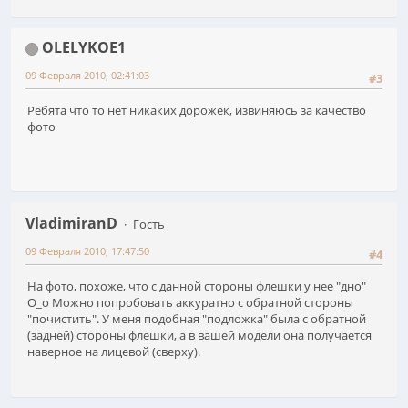
OLELYKOE1
09 Февраля 2010, 02:41:03
#3
Ребята что то нет никаких дорожек, извиняюсь за качество
фото
VladimiranD
Гость
09 Февраля 2010, 17:47:50
#4
На фото, похоже, что с данной стороны флешки у нее "дно"
O_o Можно попробовать аккуратно с обратной стороны
"почистить". У меня подобная "подложка" была с обратной
(задней) стороны флешки, а в вашей модели она получается
наверное на лицевой (сверху).