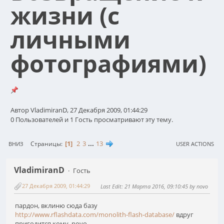
жизни (с
личными
фотографиями)
Автор VladimiranD, 27 Декабря 2009, 01:44:29
0 Пользователей и 1 Гость просматривают эту тему.
1
2
3
...
13
Страницы
ВНИЗ
USER ACTIONS
VladimiranD
Гость
27 Декабря 2009, 01:44:29
Last Edit
: 21 Марта 2016, 09:10:45 by novo
пардон, вклиню сюда базу
http://www.rflashdata.com/monolith-flash-database/
вдруг
пригодится кому. novo.