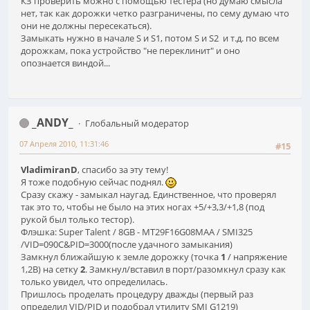
КЗ проверить можно с помощью тестера (но думаю смысла
нет, так как дорожки четко разграничены, по сему думаю что
они не должны пересекаться).
Замыкать нужно в начале S и S1, потом S и S2 и т.д. по всем
дорожкам, пока устройство "не переклинит" и оно
опознается виндой...
_ANDY_
Глобальный модератор
07 Апреля 2010, 11:31:46
#15
VladimiranD
, спасибо за эту тему!
Я тоже подобную сейчас поднял.
Сразу скажу - замыкал наугад. Единственное, что проверял
так это то, чтобы не было на этих ногах +5/+3,3/+1,8 (под
рукой был только тестор).
Флэшка: Super Talent / 8GB - MT29F16G08MAA / SMI325
/VID=090C&PID=3000(после удачного замыкания)
Замкнул ближайшую к земле дорожку (точка
1
/ напряжение
1,2В) на сетку
2
. Замкнул/вставил в порт/разомкнул сразу как
только увидел, что определилась.
Пришлось проделать процедуру дважды (первый раз
определил VID/PID и подобрал утилиту SMI G1219)