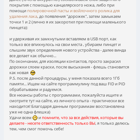
покрытия с помощью канцелярского ножа, либо при
помощи
полировочной пасты и войлочного ролика для
удаления лака
, до появления "дорожек", затем замыкаем
точки 1 и 2 (лично я их закоротил при помощи маленького
пинцета):
и удерживая их замкнутыми вставляем в USB порт, как
только все впихнулось на свои места , убираем пинцет и
слышим звук определения нового устройства - далее винда
все делает как обычно...
По окончании, для изоляции контактов, просто закрасил
дорожки слоем краски, после высыхания - флешь становится
как новая
P.S. после данной процедуры, у меня показала всего 1Гб
памяти... Ищем на сайте программулину под ваш FID и PID
обрабатываем и радуемся.
Все нюансы работы с программами, пожалуйста ищите и
смотрите тут на сайте, из личного опыта - практически все
находится! Благодаря данным программам восстановлена
уже не одна флешка)
Удачи всем
и
помните, что за все действия, которые вы
делаете - несете ответственность только ВЫ
, я только делюсь
тем, чем смог помочь себе!