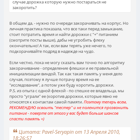
случае дорожка которую нужно постараться не
закоротить?
В общем да, - нужно по очереди закорачивать на корпус. Но
личная практика показала, что все таки перед замыкание,
стоит потратить время и найти дорожки с "+" питанием
(смотрите посты выше), дабы не угробить флеху
окончательно! А так, если вам терять уже нечего, то
подкорачивайте подряд в надежде на чудо.
Если честно, пока не могу сказать вам точно по алгоритму
закорачивание - определение флешки и ее правильной
инициализации виндой. Так как такая память у меня дело
случая, поэтому я лучше потрачу время на ее
"исследование", а потом уже буду коротить дорожки.
P.S. из опыта с одной флехой - по спешке ее владельца, мы
просто "уграли" ее (коротив дорожки, которые явно не
относятся к контактам самой памяти.
Поэтому теперь всем,
РЕКОМЕНДУЮ освоить "тестер" и не поленится прозвонить
питание - поверте от этого у вас будет больше шансов
спасти память =)
Цитата: Pavel-Seryapin от 13 Апреля 2010,
18:26:57