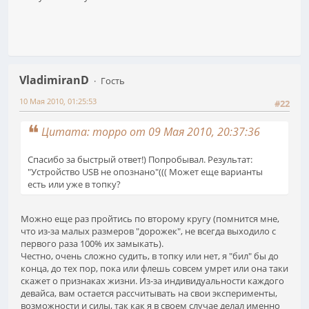
VladimiranD
Гость
10 Мая 2010, 01:25:53
#22
Цитата: moppo от 09 Мая 2010, 20:37:36
Спасибо за быстрый ответ!) Попробывал. Результат:
"Устройство USB не опознано"((( Может еще варианты
есть или уже в топку?
Можно еще раз пройтись по второму кругу (помнится мне,
что из-за малых размеров "дорожек", не всегда выходило с
первого раза 100% их замыкать).
Честно, очень сложно судить, в топку или нет, я "бил" бы до
конца, до тех пор, пока или флешь совсем умрет или она таки
скажет о признаках жизни. Из-за индивидуальности каждого
девайса, вам остается рассчитывать на свои эксперименты,
возможности и силы, так как я в своем случае делал именно