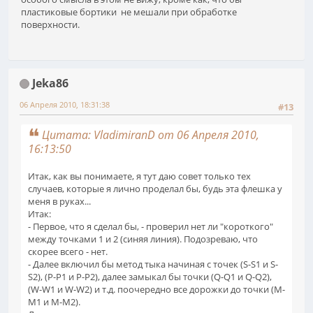
пластиковые бортики не мешали при обработке
поверхности.
Jeka86
06 Апреля 2010, 18:31:38
#13
Цитата: VladimiranD от 06 Апреля 2010,
16:13:50
Итак, как вы понимаете, я тут даю совет только тех
случаев, которые я лично проделал бы, будь эта флешка у
меня в руках...
Итак:
- Первое, что я сделал бы, - проверил нет ли "короткого"
между точками 1 и 2 (синяя линия). Подозреваю, что
скорее всего - нет.
- Далее включил бы метод тыка начиная с точек (S-S1 и S-
S2), (P-P1 и P-P2), далее замыкал бы точки (Q-Q1 и Q-Q2),
(W-W1 и W-W2) и т.д. поочередно все дорожки до точки (M-
M1 и M-M2).