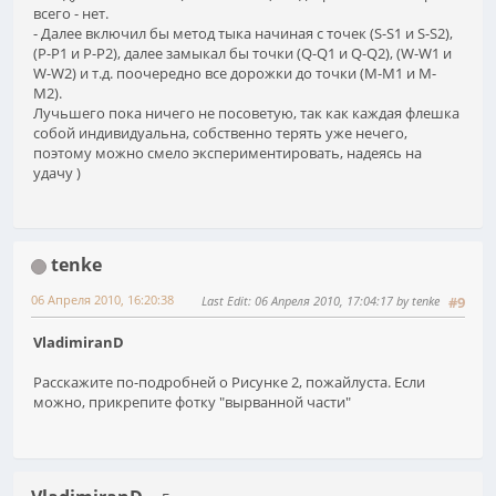
всего - нет.
- Далее включил бы метод тыка начиная с точек (S-S1 и S-S2),
(P-P1 и P-P2), далее замыкал бы точки (Q-Q1 и Q-Q2), (W-W1 и
W-W2) и т.д. поочередно все дорожки до точки (M-M1 и M-
M2).
Лучьшего пока ничего не посоветую, так как каждая флешка
собой индивидуальна, собственно терять уже нечего,
поэтому можно смело экспериментировать, надеясь на
удачу )
tenke
06 Апреля 2010, 16:20:38
Last Edit
: 06 Апреля 2010, 17:04:17 by tenke
#9
VladimiranD
Расскажите по-подробней о Рисунке 2, пожайлуста. Если
можно, прикрепите фотку "вырванной части"