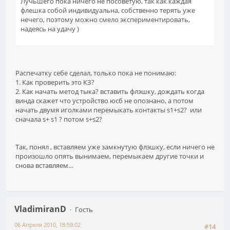
Лучьшего пока ничего не посоветую, так как каждая
флешка собой индивидуальна, собственно терять уже
нечего, поэтому можно смело экспериментировать,
надеясь на удачу )
Распечатку себе сделал, только пока не понимаю:
1. Как проверить это КЗ?
2. Как начать метод тыка? вставить флэшку, дождать когда
винда скажет что устройство юсб не опознано, а потом
начать двумя иголками перемыкать контакты s1+s2? или
сначала s+ s1 ? потом s+s2?
Так, понял , вставляем уже замкнутую флэшку, если ничего не
произошло опять вынимаем, перемыкаем другие точки и
снова вставляем...
VladimiranD
Гость
06 Апреля 2010, 18:59:02
#14