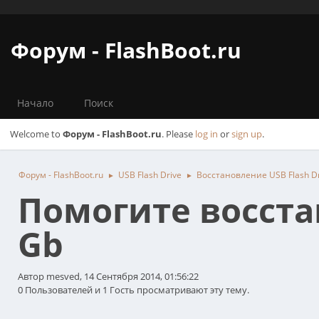
Форум - FlashBoot.ru
Начало
Поиск
Welcome to
Форум - FlashBoot.ru
. Please
log in
or
sign up
.
Форум - FlashBoot.ru
USB Flash Drive
Восстановление USB Flash Dr
►
►
Помогите восстан
Gb
Автор mesved, 14 Сентября 2014, 01:56:22
0 Пользователей и 1 Гость просматривают эту тему.