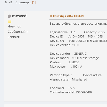
1
Страницы
ВНИЗ
mesved
14 Сентября 2014, 01:56:22
Здравствуйте, помогите восстановит
Новичок
Сообщений: 1
Logical drive : H:\ Capacity: 0.0G
Device ID : VID = 0951 PID = 1643
Записан
Device SN : 001CC0EC34F5FCB14B31
Device version : 1.00
Device vendor : GENERIC
Device model : USB Mass Storage
Protocol : USB2.0
Max power : 100mA
Partition type : Device active :
Aligned state : Misaligned
Controller : SSS
Controller model: SSS6696-B9