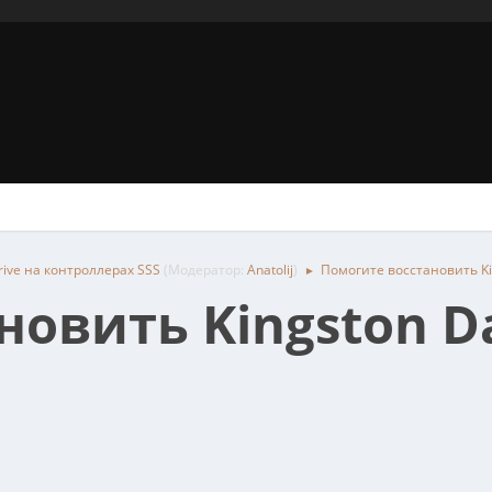
ive на контроллерах SSS
(Модератор:
Anatolij
)
Помогите восстановить Ki
►
овить Kingston Da