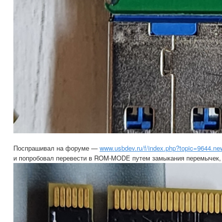
Поспрашивал на форуме —
www.usbdev.ru/f/index.php?topic=9644.n
и попробовал перевести в ROM-MODE путем замыкания перемычек, 