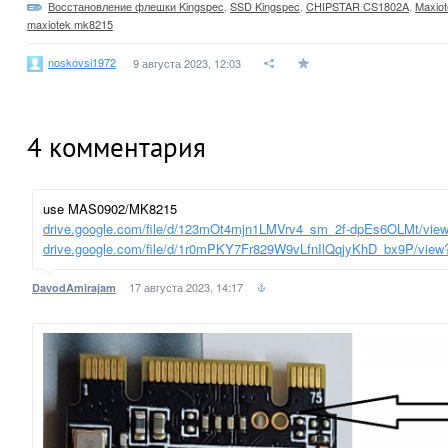
Восстановление флешки Kingspec
,
SSD Kingspec
,
CHIPSTAR CS1802A
,
Maxio
maxiotek mk8215
noskovsi1972
9 августа 2023, 12:03
4
комментария
use MAS0902/MK8215
drive.google.com/file/d/123mOt4mjn1LMVrv4_sm_2f-dpEs6OLMt/vie
drive.google.com/file/d/1r0mPKY7Fr829W9vLfnIlQqjyKhD_bx9P/view
17 августа 2023, 14:17
DavodAmirajam