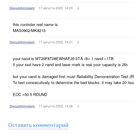
17 августа 2023, 14:20
DavodAmirajam
this controler real name is
MAS0902/MK8215
17 августа 2023, 14:21
DavodAmirajam
your nand is MT29F8T08EWHAFJ6-3T:A /8= 1 nand =1TB
if your ssd have 2 nand and laser mark is real your capacity is 2tb
but your nand is damaged first must Reliability Demonstration Test (
To test consecutively to determine the bad blocks, it may take 20 hou
ECC =50 5 ROUND
17 августа 2023, 14:28
DavodAmirajam
Оставить комментарий