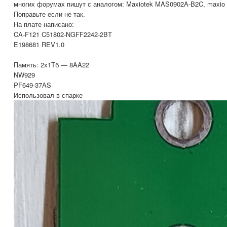
многих форумах пишут с аналогом: Maxiotek MAS0902A-B2C, maxio
Поправьте если не так.
На плате написано:
CA-F121 C51802-NGFF2242-2BT
E198681 REV1.0
Память: 2х1Тб — 8AA22
NW929
PF649-37AS
Использовал в спарке