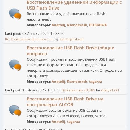
Восстановление удалённой информации с
USB Flash Drive
Восстанавливаем удалённые данные с flash
накопителей.
Модераторы:
Anatolij
,
Ksanderash
,
BOBAH4IK
Last post:
03 Апреля 2025, 12:38:20
Re: Оживление флешки с п...
by
identitydisloyal
Восстановление USB Flash Drive (общие
вопросы)
Обсуждаем проблемы восстановления USB Flash
Drive (не отформатирован, не определяется,
неверный размер, защищен от записи). Определяем
контроллер.
Модераторы:
Anatolij
,
Ksanderash
,
tagaraz
Last post:
15 Июля 2026, 10:03:38
Контроллер sk6281
by
Vitalya1221
Восстановление USB Flash Drive на
контроллерах ALCOR
Обсуждаем восстановление USB-флэш на
контроллерах ALCOR AUxxxx, FC8xxx, SCx08
Модераторы:
Anatolij
,
tagaraz