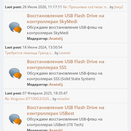
Last post:
26 Июля 2026, 11:17:11
Re: Прошивка ssd netac n...
by
Joey2
Восстановление USB Flash Drive на
контроллерах SkyMedi
Обсуждаем восстановление USB-флэш на
контроллерах SkyMedi
Модератор:
Anatolij
Last post:
18 Июня 2024, 13:50:54
Требуется помощь Гранд с...
by
Leaner
Восстановление USB Flash Drive на
контроллерах SSS
Обсуждаем восстановление USB-флэш на
контроллерах SSS (Solid State System)
Модератор:
Anatolij
Last post:
07 Февраля 2025, 18:35:47
Re: Kingston DT100G3/32G...
by
emailor
Восстановление USB Flash Drive на
контроллерах USBest
Обсуждаем восстановление USB-флэш на
контроллерах USBest (ITE Tech)
Модератор:
Anatolij