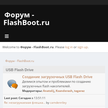
Форум -
FlashBoot.ru
Welcome to
Форум - FlashBoot.ru
. Please
log in
or
sign up
.
Форум - FlashBoot.ru
USB Flash Drive
Создание загрузочных USB Flash Drive
Делимся опытом и проблемами по созданию
загрузочных flash накопителей.
Модераторы:
Anatolij
,
Ksanderash
,
tagaraz
Last post:
Сегодня
в 13:51:11
Re: незагружаемая флешка...
by
camdenriley