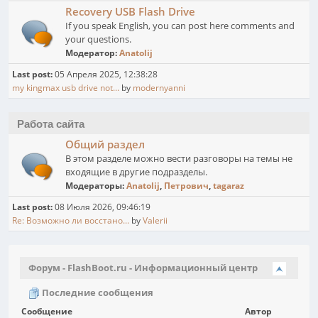
Recovery USB Flash Drive
If you speak English, you can post here comments and
your questions.
Модератор:
Anatolij
Last post:
05 Апреля 2025, 12:38:28
my kingmax usb drive not...
by
modernyanni
Работа сайта
Общий раздел
В этом разделе можно вести разговоры на темы не
входящие в другие подразделы.
Модераторы:
Anatolij
,
Петрович
,
tagaraz
Last post:
08 Июля 2026, 09:46:19
Re: Возможно ли восстано...
by
Valerii
Форум - FlashBoot.ru - Информационный центр
Последние сообщения
Сообщение
Автор