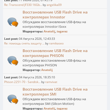
Last post:
11 Июня 2026, 07:45:19
Re: Transcend JF330 16Gb...
by
angelika09
Восстановление USB Flash Drive на
контроллерах Innostor
Обсуждаем восстановление USB-флэш на
контроллерах Innostor ISxxx
Модераторы:
Anatolij
,
tagaraz
Last post:
04 Августа 2026, 12:43:33
Re: помощь снять защиту ...
by
ramikaseo
Восстановление USB Flash Drive на
контроллерах PHISON
Обсуждаем восстановление USB-флэш на
контроллерах PHISON
Модератор:
Anatolij
Last post:
04 Августа 2026, 18:35:10
Phison 2251-70 - Sandisk...
by
ramvivat
Восстановление USB Flash Drive на
контроллерах SMI
Обсуждаем восстановление USB-флэш на
контроллерах SMI (Silicon Motion)
Модераторы:
Anatolij
,
tagaraz