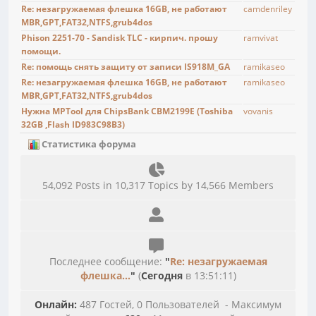
Re: незагружаемая флешка 16GB, не работают
camdenriley
MBR,GPT,FAT32,NTFS,grub4dos
Phison 2251-70 - Sandisk TLC - кирпич. прошу
ramvivat
помощи.
Re: помощь снять защиту от записи IS918M_GA
ramikaseo
Re: незагружаемая флешка 16GB, не работают
ramikaseo
MBR,GPT,FAT32,NTFS,grub4dos
Нужна MPTool для ChipsBank CBM2199E (Toshiba
vovanis
32GB ,Flash ID983C98B3)
Статистика форума
54,092 Posts in 10,317 Topics by 14,566 Members
Последнее сообщение:
"
Re: незагружаемая
флешка...
"
(
Сегодня
в 13:51:11)
Онлайн:
487 Гостей, 0 Пользователей - Максимум