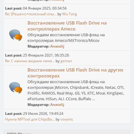
Last post:
04 Января 2025, 00:34:56
Re: [Решено+полезный опы...
by
Wu-Tang
Восстановление USB Flash Drive на
контроллерах Ameco
Обсуждаем восстановление USB-флэш на
контроллерах Ameco/MXTronics/Micov
Модератор:
Anatolij
Last post:
25 Февраля 2021, 06:35:26
Re: С какими видами памя...
by
geman
Восстановление USB Flash Drive на других
контроллерах
Обсуждаем восстановление USB-флэш на
контроллерах JMicron, Chipsbank, iCreate, Netac, OTI,
Prolific, RAMOS, Real Way, GS, YS, KTC, Moai, KingSpec,
eFortune, HiSun, ALI. CCore, Buffalo ...
Модератор:
Anatolij
Last post:
29 Июля 2026, 19:49:24
Нужна MPTool для ChipsBa...
by
vovanis