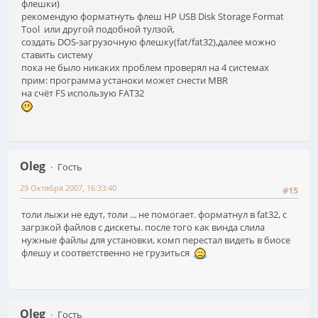
флешки)
рекомендую форматнуть флеш HP USB Disk Storage Format
Tool или другой подобной тулзой,
создать DOS-загрузочную флешку(fat/fat32),далее можно
ставить систему
пока не было никаких проблем проверял на 4 системах
прим: программа устаноки может снести MBR
на счёт FS использую FAT32
Oleg
Гость
29 Октября 2007, 16:33:40
#15
толи лыжи не едут, толи ... не помогает. форматнул в fat32, с
загрзкой файлов с дискеты. после того как винда слила
нужные файлы для установки, комп перестал видеть в биосе
флешу и соответственно не грузиться
Oleg
Гость