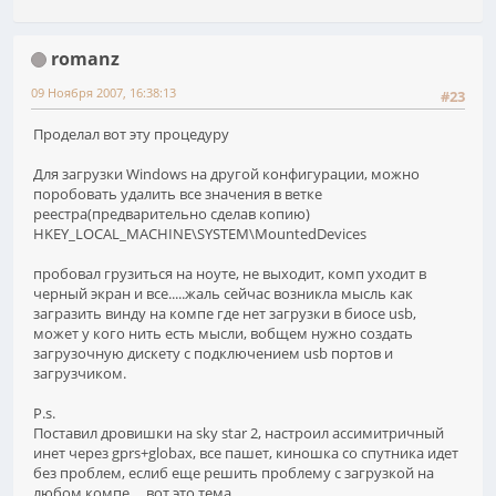
romanz
09 Ноября 2007, 16:38:13
#23
Проделал вот эту процедуру
Для загрузки Windows на другой конфигурации, можно
поробовать удалить все значения в ветке
реестра(предварительно сделав копию)
HKEY_LOCAL_MACHINE\SYSTEM\MountedDevices
пробовал грузиться на ноуте, не выходит, комп уходит в
черный экран и все.....жаль сейчас возникла мысль как
загразить винду на компе где нет загрузки в биосе usb,
может у кого нить есть мысли, вобщем нужно создать
загрузочную дискету с подключением usb портов и
загрузчиком.
P.s.
Поставил дровишки на sky star 2, настроил ассимитричный
инет через gprs+globax, все пашет, киношка со спутника идет
без проблем, еслиб еще решить проблему с загрузкой на
любом компе.... вот это тема.