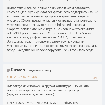
Вывод такой: все основные проги ставяться и работают,
крутил видео, музыку, смотрел фотки, есть подтормаживание
в момент запуска, потом вроде все нормально, видео и
музыка с CDrom, все запускается и открывается значительно
медленне чем с винта, хотя прога hd_speed показала
скорость записи чтения 26mgb/s, на уровне жесткого диска
udma33. Проги ставил как с Cdroma так и с hdd.Пробовал
загрузить винду с флэш на ноуте IBM t40, появляется
бегущая загрузочная строчка затем темный экран и
мигающий курсор и все, а хотелось бы чтоб винда грузилась
везде, находила бы новое оборудование и грузилась везде.
Duseon
Администратор
05 Ноября 2007, 20:34:04
#19
Для загрузки Windows на другой конфигурации, можно
поробовать удалить все значения в ветке реестра
(предварительно сделав копию)
HKEY_LOCAL_MACHINE\SYSTEM\MountedDevices