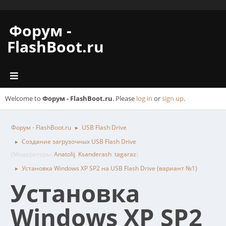
Форум -
FlashBoot.ru
Welcome to
Форум - FlashBoot.ru
. Please
log in
or
sign up
.
Форум - FlashBoot.ru
USB Flash Drive
►
Создание загрузочных USB Flash Drive
►
(Модераторы:
Anatolij
,
Ksanderash
,
tagaraz
)
Установка Windows XP SP2 на USB Flash Drive (вариант №1)
►
Установка
Windows XP SP2