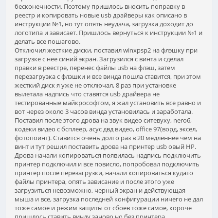
бесконечности. Поэтому пришлось вносить поправку в
реестр и копировать новые usb драйверы как описано в
инструкции №1, но тут опять неудача, загрузка доходит до
логотипа и зависает. Пришлось вернуться к инструкции №1 и
делать все пошагово.
Отключил жесткие диски, поставил winxpsp2 на флэшку при
загрузке с нее синий экран. Загрузился с винта и сделал
правки в реестре, перенес файлы usb на флэш, затем
перезагрузка с флэшки и все винда пошла ставится, при этом
жесткий диск я уже не отключал, 8 раз при установке
вылетала надпись что ставятся usb драйвера не
тестированные майкрософтом, я жал установить все равно и
вот через около 3 часов винда установилась и заработала.
Поставил после этого дрова на звук видео ситевуху, nero6,
кодеки видео с бсплеер, асус двд видео, office 97(ворд, эксел,
фотопоинт). Ставится очень долго раз в 20 медленнее чем на
винт и тут решил поставить дрова на принтер usb овый HP.
Дрова начали копироваться появилась надпись подключить
принтер подключил и все повисло, попробовал подключить
принтер после перезагрузки, начали копироваться кудато
файлы принтера, опять зависание и после этого уже
загрузиться невозможно, черный экран и действующая
мыша и все, загрузка последней конфигурации ничего не дал
тоже самое и режим защиты от сбоев тоже самое, короче
пришлось ставить винду заново но без принтера.