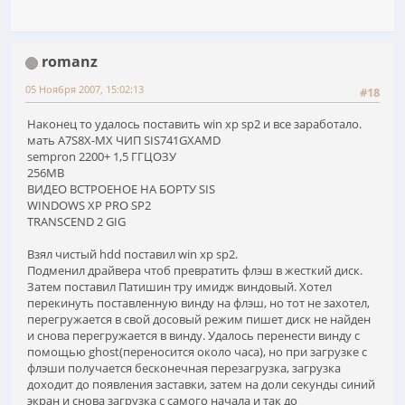
romanz
05 Ноября 2007, 15:02:13
#18
Наконец то удалось поставить win xp sp2 и все заработало.
мать A7S8X-MX ЧИП SIS741GXAMD
sempron 2200+ 1,5 ГГЦОЗУ
256MB
ВИДЕО ВСТРОЕНОЕ НА БОРТУ SIS
WINDOWS XP PRO SP2
TRANSCEND 2 GIG
Взял чистый hdd поставил win xp sp2.
Подменил драйвера чтоб превратить флэш в жесткий диск.
Затем поставил Патишин тру имидж виндовый. Хотел
перекинуть поставленную винду на флэш, но тот не захотел,
перегружается в свой досовый режим пишет диск не найден
и снова перегружается в винду. Удалось перенести винду с
помощью ghost(переносится около часа), но при загрузке с
флэши получается бесконечная перезагрузка, загрузка
доходит до появления заставки, затем на доли секунды синий
экран и снова загрузка с самого начала и так до