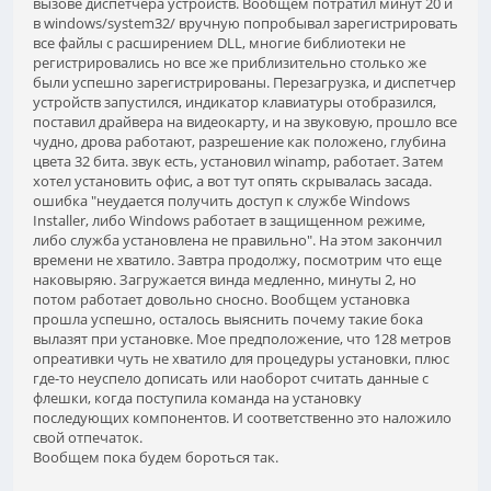
вызове диспетчера устройств. Вообщем потратил минут 20 и
в windows/system32/ вручную попробывал зарегистрировать
все файлы с расширением DLL, многие библиотеки не
регистрировались но все же приблизительно столько же
были успешно зарегистрированы. Перезагрузка, и диспетчер
устройств запустился, индикатор клавиатуры отобразился,
поставил драйвера на видеокарту, и на звуковую, прошло все
чудно, дрова работают, разрешение как положено, глубина
цвета 32 бита. звук есть, установил winamp, работает. Затем
хотел установить офис, а вот тут опять скрывалась засада.
ошибка "неудается получить доступ к службе Windows
Installer, либо Windows работает в защищенном режиме,
либо служба установлена не правильно". На этом закончил
времени не хватило. Завтра продолжу, посмотрим что еще
наковыряю. Загружается винда медленно, минуты 2, но
потом работает довольно сносно. Вообщем установка
прошла успешно, осталось выяснить почему такие бока
вылазят при установке. Мое предположение, что 128 метров
опреативки чуть не хватило для процедуры установки, плюс
где-то неуспело дописать или наоборот считать данные с
флешки, когда поступила команда на установку
последующих компонентов. И соответственно это наложило
свой отпечаток.
Вообщем пока будем бороться так.