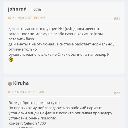
johnrnd
Гость
07 Ноября 2007, 14:22:45
#21
делал согласно инструкции №1 (usb-дрова ,реестр)
остальное : по-моему не особо важно каким софтом
готовить flash
да и винты я не отключал , а система работает нормально ,
отличие только
букве системного диска не C: как обычно , а например K:
Kiruha
09 Ноября 2007, 01:54:06
#22
Всем доброго времени суток!
Во первых хочу поблагодарить за рабочий вариант
установки винды на флеш и всех кто описывал процедуру
установки. очень помогло.
Конфиг: Celeron 1700,