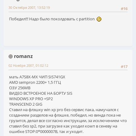
30 Октября 2007, 13:52:19
#16
Победил!!! Надо было поколдовать с partition
romanz
02 Ноября 2007, 01:02:12
#17
мать A7S8X-MX ЧИП SIS741GX
AMD sempron 2200+ 1,5 ГГЦ
ОЗУ 256MB
ВИДЕО ВСТРОЕНОЕ НА БОРТУ SIS
WINDOWS XP PRO +SP2
TRANSCEND 2 GIG
Ставил на флэшку win xp pro без сервис пака, намучался с
созданием разделов на флэшке, победил, но винда пока не
грузится, делал все согласно инструкции, за исключением что
ставил без sp2, при загрузке как уходил комп в сеневу на
ошибке STOP:0*0000007B, так и уходит.