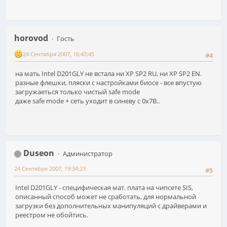
horovod
Гость
24 Сентября 2007, 16:43:45
#4
на мать Intel D201GLY не встала ни XP SP2 RU, ни XP SP2 EN.
разные флешки, пляски с настройками биосе - все впустую
загружаеться только чистый safe mode
даже safe mode + сеть уходит в синеву с 0x7B..
Duseon
Администратор
24 Сентября 2007, 19:34:23
#5
Intel D201GLY - специфическая мат. плата на чипсете SIS,
описанный способ может не сработать, для нормальной
загрузки без дополнительных манипуляций с драйверами и
реестром не обойтись.