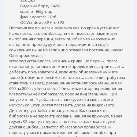
128 ОЗУ
Видео на борту i845G
мать от Elitgroup
флеш Apaccer 2 Ггб
ОС Windows XP Pro SP2
Поставил все по шагам варианта №1. Во время установки
было несколько ошибок одна что нехватает памяти для
выполнения операции, затем ошибки что невозможно
выполнить процедуру и шестнадцатиричный код (к
сожалению их не не запомнил отвлекали постоянно, нажал
Ок и продолжил).
Windows установился, но очень криво. Во первых, после
окончания установки он мне не предложил настроить сеть,
добавить пользователей, включить обновление ну и все
такое (в обычном режиме это все есть, с этого дистрибутива
ставилось 100 раз), разрешение установилось меньше чем
600 на 800, глубина цвета 4 бита. индикатор переключения
клавиатуры не отображался, короче вид старшный. При
запуске mmc -> добавить оснастку, их оказалось всего
несколько штук. Хотел поставить дрова на видеокарту.
Диспетчер устройств не запускался, Жаловался что
библиотека не зарегитрирована, нашел ее вручную, через
regserv32 зарегистрировал, но начала выскакавать уже
другая ошибка.. Запустил sfc /scannow проверился, и
перезагрузился никаких изменений, также ошибка при