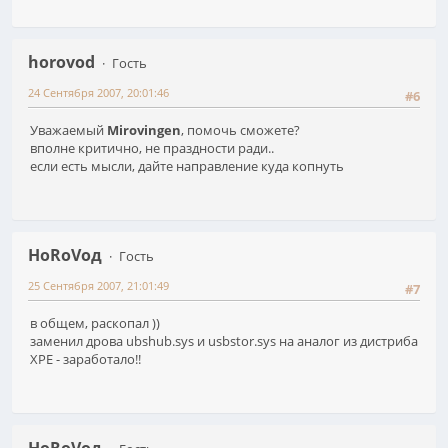
horovod
Гость
24 Сентября 2007, 20:01:46
#6
Уважаемый
Mirovingen
, помочь сможете?
вполне критично, не праздности ради..
если есть мысли, дайте направление куда копнуть
HoRoVoд
Гость
25 Сентября 2007, 21:01:49
#7
в общем, раскопал ))
заменил дрова ubshub.sys и usbstor.sys на аналог из дистриба
XPE - заработало!!
HoRoVoд