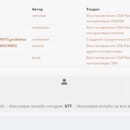
Автор
Раздел
ramvivat
Восстановление USB Flas
контроллерах PHISON
ramikaseo
Восстановление USB Flas
контроллерах Innostor
,NTFS,grub4dos
ramikaseo
Создание загрузочных US
983C98B3)
vovanis
Восстановление USB Flas
других контроллерах
Joey2
Восстановление USB Flas
контроллерах SMI
лей - Максимум онлайн сегодня:
577
- Максимум онлайн за все вр