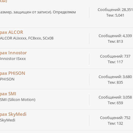
сы)
Сообщений: 28,351
размер, защищен от записи). Определяем
Тем: 5,041
ерах ALCOR
Сообщений: 4,339
ALCOR AUxxxx, FC8xxx, SCx08
Тем: 813
рах Innostor
Сообщений: 737
nnostor ISxxx
Тем: 117
ерах PHISON
Сообщений: 3,680
 PHISON
Тем: 835
рах SMI
Сообщений: 3,058
I (Silicon Motion)
Тем: 659
рах SkyMedi
Сообщений: 752
 SkyMedi
Тем: 132