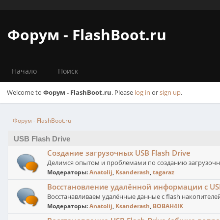
Форум - FlashBoot.ru
Начало
Поиск
Welcome to
Форум - FlashBoot.ru
. Please
log in
or
sign up
.
Форум - FlashBoot.ru
USB Flash Drive
Создание загрузочных USB Flash Drive
Делимся опытом и проблемами по созданию загрузочны
Модераторы:
Anatolij
,
Ksanderash
,
tagaraz
Восстановление удалённой информации с USB 
Восстанавливаем удалённые данные с flash накопителей
Модераторы:
Anatolij
,
Ksanderash
,
BOBAH4IK