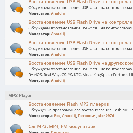
Восстановление USB Flash Drive на контролле
Обсуждаем восстановление USB-флэш на контроллерах SS
Модератор:
Anatolij
Восстановление USB Flash Drive на контролле
Обсуждаем восстановление USB-флэш на контроллерах U
Модератор:
Anatolij
Восстановление USB Flash Drive на контролл
Обсуждаем восстановление USB-флэш на контроллерах
Модератор:
Anatolij
Восстановление USB Flash Drive на других ко
Обсуждаем восстановление USB-флэш на контроллерах JMicr
RAMOS, Real Way, GS, YS, KTC, Moai, KingSpec, eFortune, HiSu
Модератор:
Anatolij
MP3 Player
Восстановление Flash MP3 плееров
Обсуждение программного восстановления Flash MP3 п
Модераторы:
Ros
,
Anatolij
,
Петрович
,
slon0976
Car MP3, MP4, FM модуляторы
Модератор:
Петрович