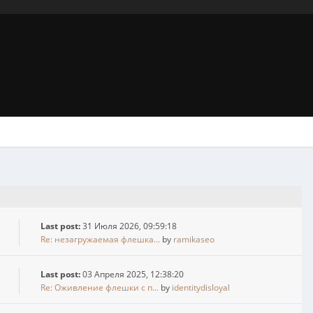
Last post:
31 Июля 2026, 09:59:18
Re: незагружаемая флешка...
by
ramikaseo
Last post:
03 Апреля 2025, 12:38:20
Re: Оживление флешки с п...
by
identitydisloyal