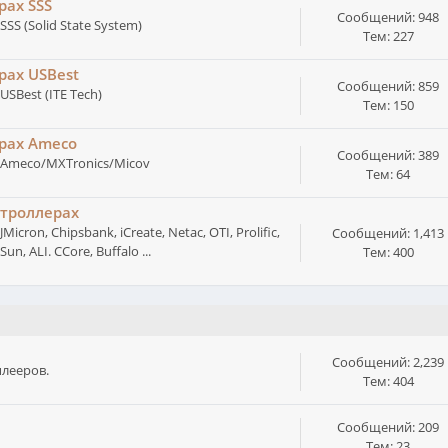
рах SSS
Сообщений: 948
S (Solid State System)
Тем: 227
рах USBest
Сообщений: 859
SBest (ITE Tech)
Тем: 150
ерах Ameco
Сообщений: 389
 Ameco/MXTronics/Micov
Тем: 64
нтроллерах
on, Chipsbank, iCreate, Netac, OTI, Prolific,
Сообщений: 1,413
n, ALI. CCore, Buffalo ...
Тем: 400
Сообщений: 2,239
лееров.
Тем: 404
Сообщений: 209
Тем: 23