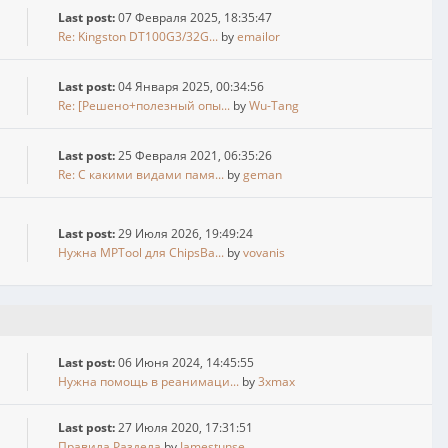
Last post:
07 Февраля 2025, 18:35:47
Re: Kingston DT100G3/32G...
by
emailor
Last post:
04 Января 2025, 00:34:56
Re: [Решено+полезный опы...
by
Wu-Tang
Last post:
25 Февраля 2021, 06:35:26
Re: С какими видами памя...
by
geman
Last post:
29 Июля 2026, 19:49:24
Нужна MPTool для ChipsBa...
by
vovanis
Last post:
06 Июня 2024, 14:45:55
Нужна помощь в реанимаци...
by
3xmax
Last post:
27 Июля 2020, 17:31:51
Правила Раздела
by
Jamestunse