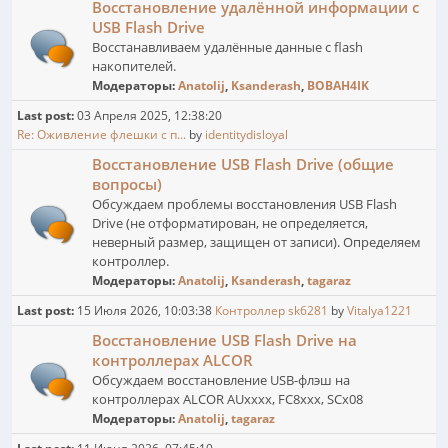
Восстановление удалённой информации с
USB Flash Drive
Восстанавливаем удалённые данные с flash
накопителей.
Модераторы:
Anatolij
,
Ksanderash
,
BOBAH4IK
Last post:
03 Апреля 2025, 12:38:20
Re: Оживление флешки с п...
by
identitydisloyal
Восстановление USB Flash Drive (общие
вопросы)
Обсуждаем проблемы восстановления USB Flash
Drive (не отформатирован, не определяется,
неверный размер, защищен от записи). Определяем
контроллер.
Модераторы:
Anatolij
,
Ksanderash
,
tagaraz
Last post:
15 Июля 2026, 10:03:38
Контроллер sk6281
by
Vitalya1221
Восстановление USB Flash Drive на
контроллерах ALCOR
Обсуждаем восстановление USB-флэш на
контроллерах ALCOR AUxxxx, FC8xxx, SCx08
Модераторы:
Anatolij
,
tagaraz