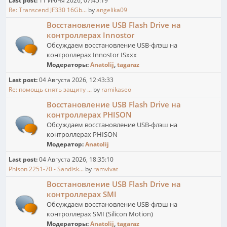
Last post:
11 Июня 2026, 07:45:19
Re: Transcend JF330 16Gb...
by
angelika09
Восстановление USB Flash Drive на
контроллерах Innostor
Обсуждаем восстановление USB-флэш на
контроллерах Innostor ISxxx
Модераторы:
Anatolij
,
tagaraz
Last post:
04 Августа 2026, 12:43:33
Re: помощь снять защиту ...
by
ramikaseo
Восстановление USB Flash Drive на
контроллерах PHISON
Обсуждаем восстановление USB-флэш на
контроллерах PHISON
Модератор:
Anatolij
Last post:
04 Августа 2026, 18:35:10
Phison 2251-70 - Sandisk...
by
ramvivat
Восстановление USB Flash Drive на
контроллерах SMI
Обсуждаем восстановление USB-флэш на
контроллерах SMI (Silicon Motion)
Модераторы:
Anatolij
,
tagaraz