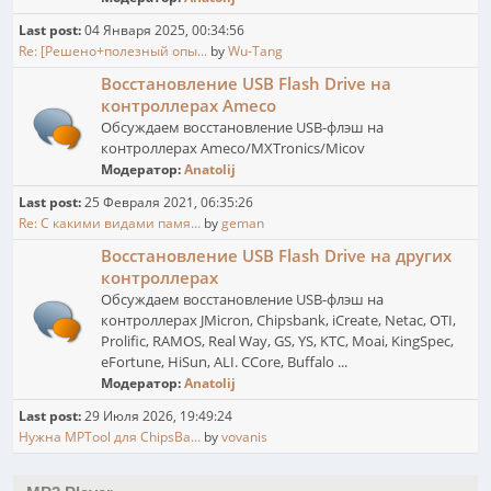
Last post:
04 Января 2025, 00:34:56
Re: [Решено+полезный опы...
by
Wu-Tang
Восстановление USB Flash Drive на
контроллерах Ameco
Обсуждаем восстановление USB-флэш на
контроллерах Ameco/MXTronics/Micov
Модератор:
Anatolij
Last post:
25 Февраля 2021, 06:35:26
Re: С какими видами памя...
by
geman
Восстановление USB Flash Drive на других
контроллерах
Обсуждаем восстановление USB-флэш на
контроллерах JMicron, Chipsbank, iCreate, Netac, OTI,
Prolific, RAMOS, Real Way, GS, YS, KTC, Moai, KingSpec,
eFortune, HiSun, ALI. CCore, Buffalo ...
Модератор:
Anatolij
Last post:
29 Июля 2026, 19:49:24
Нужна MPTool для ChipsBa...
by
vovanis