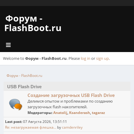
Форум -
FlashBoot.ru
Welcome to
Форум - FlashBoot.ru
. Please
log in
or
sign up
.
Форум - FlashBoot.ru
USB Flash Drive
Создание загрузочных USB Flash Drive
Делимся опытом и проблемами по созданию
загрузочных flash накопителей.
Модераторы:
Anatolij
,
Ksanderash
,
tagaraz
Last post:
07 Августа 2026, 13:51:11
Re: незагружаемая флешка...
by
camdenriley