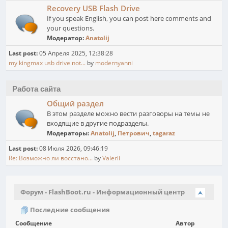
Recovery USB Flash Drive
If you speak English, you can post here comments and
your questions.
Модератор:
Anatolij
Last post:
05 Апреля 2025, 12:38:28
my kingmax usb drive not...
by
modernyanni
Работа сайта
Общий раздел
В этом разделе можно вести разговоры на темы не
входящие в другие подразделы.
Модераторы:
Anatolij
,
Петрович
,
tagaraz
Last post:
08 Июля 2026, 09:46:19
Re: Возможно ли восстано...
by
Valerii
Форум - FlashBoot.ru - Информационный центр
Последние сообщения
Сообщение
Автор