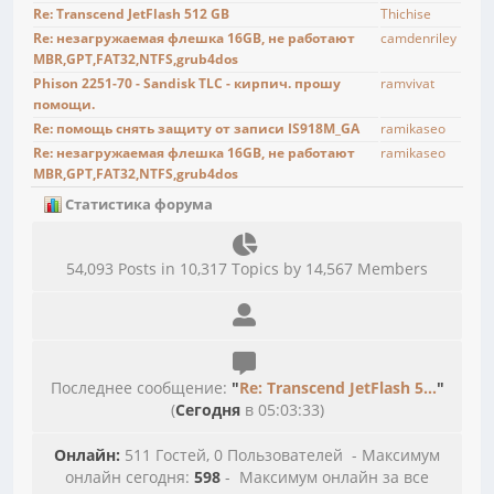
Re: Transcend JetFlash 512 GB
Thichise
Re: незагружаемая флешка 16GB, не работают
camdenriley
MBR,GPT,FAT32,NTFS,grub4dos
Phison 2251-70 - Sandisk TLC - кирпич. прошу
ramvivat
помощи.
Re: помощь снять защиту от записи IS918M_GA
ramikaseo
Re: незагружаемая флешка 16GB, не работают
ramikaseo
MBR,GPT,FAT32,NTFS,grub4dos
Статистика форума
54,093 Posts in 10,317 Topics by 14,567 Members
Последнее сообщение:
"
Re: Transcend JetFlash 5...
"
(
Сегодня
в 05:03:33)
Онлайн:
511 Гостей, 0 Пользователей - Максимум
онлайн сегодня:
598
- Максимум онлайн за все