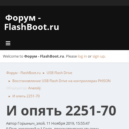
Форум -
FlashBoot.ru
Welcome to
Форум - FlashBoot.ru
. Please
log in
or
sign up
.
Форум - FlashBoot.ru
USB Flash Drive
►
Восстановление USB Flash Drive на контроллерах PHISON
►
(Модератор:
Anatolij
)
И опять 2251-70
►
И опять 2251-70
Автор Горыныч_злой, 11 Ноября 2019, 15:55:47
0 Пользователей и 1 Гость просматривают эту тему.