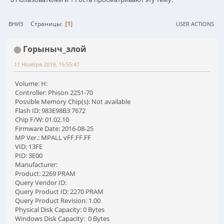
1
Страницы
ВНИЗ
USER ACTIONS
Горыныч_злой
11 Ноября 2019, 15:55:47
Volume: H:
Controller: Phison 2251-70
Possible Memory Chip(s): Not available
Flash ID: 983E98B3 7672
Chip F/W: 01.02.10
Firmware Date: 2016-08-25
MP Ver.: MPALL vFF.FF.FF
VID: 13FE
PID: 3E00
Manufacturer:
Product: 2269 PRAM
Query Vendor ID:
Query Product ID: 2270 PRAM
Query Product Revision: 1.00
Physical Disk Capacity: 0 Bytes
Windows Disk Capacity: 0 Bytes