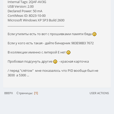
Internal Tags: 2QAF-AV3G
USB Version: 2.00
Declared Power: 50 mA
ContMeas ID: 8D23-10-00
Microsoft Windows XP SP3 Build 2600
_____________________________________
Если утилиты есть то вот с прошивками памяти бяда
Если у кого есть такая - дайте бинарник 983E98B3 7672
В коллекции именно с литерой Е нет
Пробовал подсунуть другие
- красная карточка
/ перед "слётом" мне показалось что PID вообще был не
3Е00 а 5300 ...
1
Страницы
ВВЕРХ
USER ACTIONS