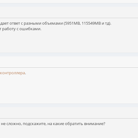
дает ответ с разными объемами (5951МВ, 115549МВ и тд).
т работу с ошибками.
 контроллера
.
и не сложно, подскажите, на какие обратить внимание?