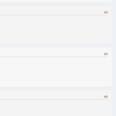
#4
#5
#6