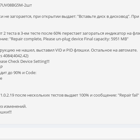
Y27UV08BG5M-2шт
 не загорается, при открытии выдает: "Вставьте диск в дисковод". При 
 2 теста в 3-ем тесте после 60% перестает загораться индикатор на фл
: "Repair complete, Please un-plug device Final capacity: 5951 MB"
струкцию не нашел, выставил VID и PID флэшки. Остальное на автомате.
s 4084(4042.42)
ease Check Device Setting!!!
SP
одит до 90% и Code:
ce
1.0.2.19 после нескольких тестов выдает 100% и сообщение: "Repair fail"
ез изменений.
шки!!!