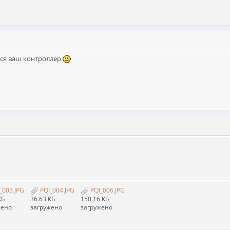
тся ваш контроллер
_003.JPG
PQI_004.JPG
PQI_006.JPG
КБ
36.63 КБ
150.16 КБ
жено
загружено
загружено