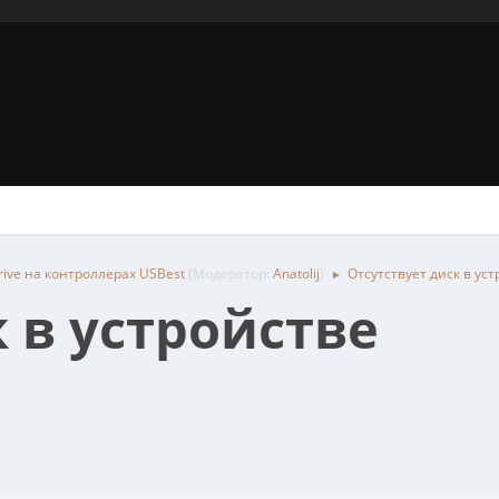
rive на контроллерах USBest
(Модератор:
Anatolij
)
Отсутствует диск в ус
►
 в устройстве