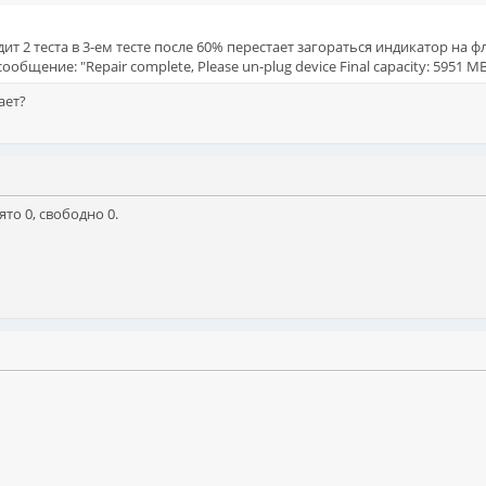
ит 2 теста в 3-ем тесте после 60% перестает загораться индикатор на ф
общение: "Repair complete, Please un-plug device Final capacity: 5951 M
ает?
ято 0, свободно 0.