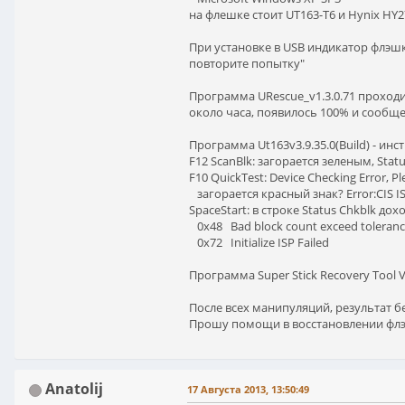
на флешке стоит UT163-T6 и Hynix H
При установке в USB индикатор флэшки
повторите попытку"
Программа URescue_v1.3.0.71 проходит
около часа, появилось 100% и сообщение
Программа Ut163v3.9.35.0(Build) - ин
F12 ScanBlk: загорается зеленым, Statu
F10 QuickTest: Device Checking Error, Pl
загорается красный знак? Error:CIS I
SpaceStart: в строке Status Chkblk дох
0x48 Bad block count exceed toleran
0x72 Initialize ISP Failed
Программа Super Stick Recovery Tool V
После всех манипуляций, результат б
Прошу помощи в восстановлении флэ
Anatolij
17 Августа 2013, 13:50:49