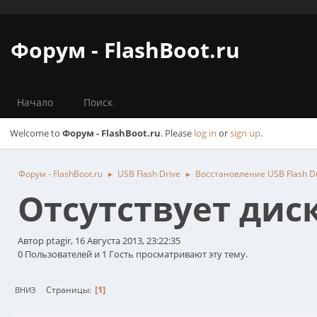
Форум - FlashBoot.ru
Начало
Поиск
Welcome to
Форум - FlashBoot.ru
. Please
log in
or
sign up
.
Форум - FlashBoot.ru
USB Flash Drive
Восстановление USB Flash D
►
►
Отсутствует диск
Автор ptagir, 16 Августа 2013, 23:22:35
0 Пользователей и 1 Гость просматривают эту тему.
1
Страницы
ВНИЗ