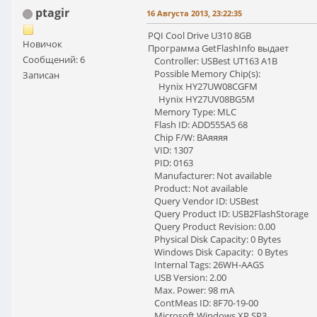
ptagir
16 Августа 2013, 23:22:35
PQI Cool Drive U310 8GB
Новичок
Программа GetFlashInfo выдает
Сообщений: 6
Controller: USBest UT163 A1B
Possible Memory Chip(s):
Записан
Hynix HY27UW08CGFM
Hynix HY27UV08BG5M
Memory Type: MLC
Flash ID: ADD555A5 68
Chip F/W: BAяяяя
VID: 1307
PID: 0163
Manufacturer: Not available
Product: Not available
Query Vendor ID: USBest
Query Product ID: USB2FlashStorage
Query Product Revision: 0.00
Physical Disk Capacity: 0 Bytes
Windows Disk Capacity: 0 Bytes
Internal Tags: 26WH-AAGS
USB Version: 2.00
Max. Power: 98 mA
ContMeas ID: 8F70-19-00
Microsoft Windows XP SP3