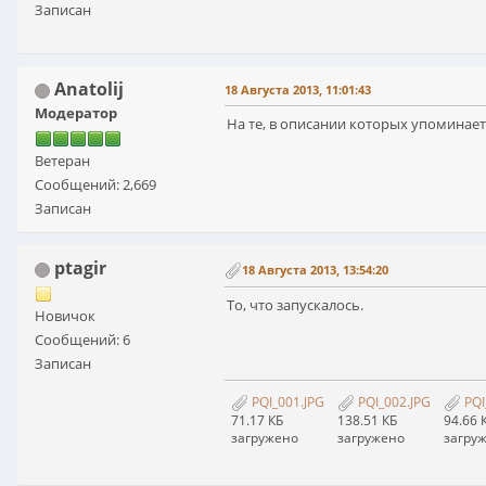
Записан
Anatolij
18 Августа 2013, 11:01:43
Модератор
На те, в описании которых упоминае
Ветеран
Сообщений: 2,669
Записан
ptagir
18 Августа 2013, 13:54:20
То, что запускалось.
Новичок
Сообщений: 6
Записан
PQI_001.JPG
PQI_002.JPG
PQI
71.17 КБ
138.51 КБ
94.66 
загружено
загружено
загру