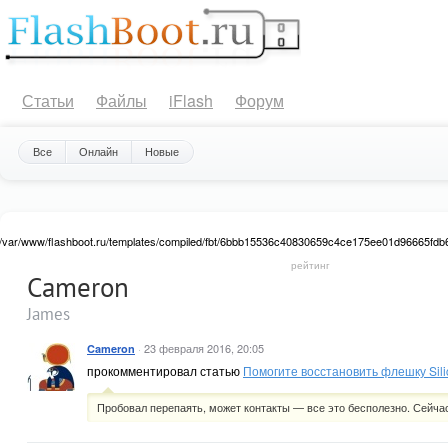
Статьи
Файлы
iFlash
Форум
Все
Онлайн
Новые
/var/www/flashboot.ru/templates/compiled/fbt/6bbb15536c40830659c4ce175ee01d96665fdb66_0.
41
рейтинг
Cameron
: Attempt to read property "value" on null in
Warning
James
/var/www/flashboot.ru/templates/compiled/fbt/6bbb15536c40830659c4ce175ee01d96665
on line
41
·
23 февраля 2016, 20:05
Cameron
not-voted vote-nobuttons ">
0.00
прокомментировал статью
Помогите восстановить флешку Sil
Пробовал перепаять, может контакты — все это бесполезно. Сейча