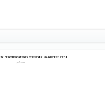
e175ee01d96665fdb66_0.file.profile_top.tpl.php on line
41
рейтинг
on line
59c4ce175ee01d96665fdb66_0.file.profile_top.tpl.php
41