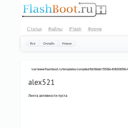
Статьи
Файлы
iFlash
Форум
Все
Онлайн
Новые
/var/www/flashboot.ru/templates/compiled/fbt/6bbb15536c40830659c4c
alex521
: Attempt to read property "value" on null in
Warning
/var/www/flashboot.ru/templates/compiled/fbt/6bbb15536c408306
not-voted vote-nobuttons ">
0.00
Лента активности пуста