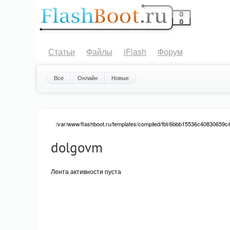
Статьи
Файлы
iFlash
Форум
Все
Онлайн
Новые
/var/www/flashboot.ru/templates/compiled/fbt/6bbb15536c40830659c4c
dolgovm
: Attempt to read property "value" on null in
Warning
/var/www/flashboot.ru/templates/compiled/fbt/6bbb15536c408306
not-voted vote-nobuttons ">
0.00
Лента активности пуста