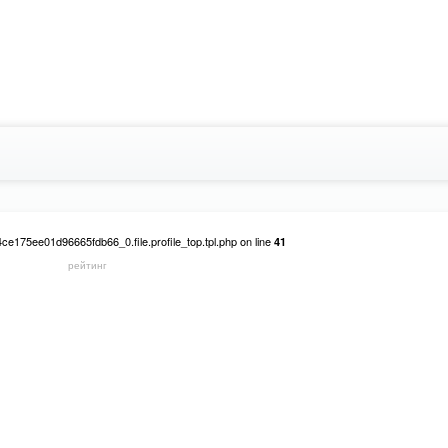
e175ee01d96665fdb66_0.file.profile_top.tpl.php on line
41
рейтинг
on line
59c4ce175ee01d96665fdb66_0.file.profile_top.tpl.php
41