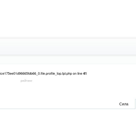
e175ee01d96665fdb66_0.file.profile_top.tpl.php on line
41
рейтинг
on line
59c4ce175ee01d96665fdb66_0.file.profile_top.tpl.php
41
Сила