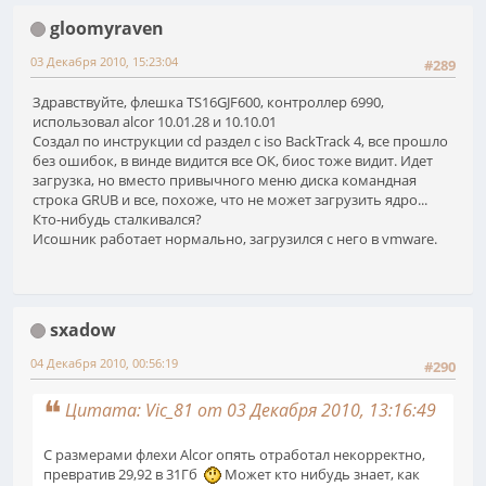
gloomyraven
03 Декабря 2010, 15:23:04
#289
Здравствуйте, флешка TS16GJF600, контроллер 6990,
использовал alcor 10.01.28 и 10.10.01
Создал по инструкции cd раздел с iso BackTrack 4, все прошло
без ошибок, в винде видится все ОК, биос тоже видит. Идет
загрузка, но вместо привычного меню диска командная
строка GRUB и все, похоже, что не может загрузить ядро...
Кто-нибудь сталкивался?
Исошник работает нормально, загрузился с него в vmware.
sxadow
04 Декабря 2010, 00:56:19
#290
Цитата: Vic_81 от 03 Декабря 2010, 13:16:49
C размерами флехи Alcor опять отработал некорректно,
превратив 29,92 в 31Гб
Может кто нибудь знает, как