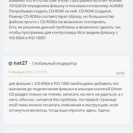
изменил VID и PID на 058F и 6387 Программа AlcorMP AU698x
101026.03 определила флешку и показала контроллер AU6983.
Попробывал создать CD-ROM на ней. CD-ROM создался.
Размер CD-ROMа соответствует образу, но большинство
файлов просто с CD-ROMа не возможно скопировть.
Есть ли решение данной проблемы и возможно сделать так,
чтобы программы для контроллера Alcor видели флешку с
VID 8564 и PID 1000?
nat27
Глобальный модератор
14 Января 2011, 12:17:15
#296
для флешек с VID 8564 и PID 1000 необходимо добавить эти
значения до подключения флешки в алькоре кнопкой Driver.
CD-раздел только на чтение, записать на него не удасться, а с
него, обычно, читается без проблем. На первой странице
этой темы можно почитать пояснения и инструкцию. если
остануться вопросы, тогда еще спросить здесь. Удачи.