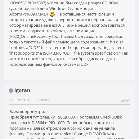
VID=058F PID=6387) успешно был создан раздел CD-ROM
(установочный диск Windows 7) с помощью
AlcorMP(100907.MD)
. На оставшейся части флешки
скорость записи удалось вернуть почти к первоначальной,
отформатировав её в exFAT. Также решил воспользоваться
советом создавать такой раздел с помощью
JF620_OnLineRecoveryTool. Раздел был создан, но содержал
только текстовый файл следующего содержания: "This disc
contains a "UDF" file system and requires an operating system
that supports the ISO-13346 "UDF" file system specification." Так
что этот способ не подходит, если образ диска создан с
использованием файловой системы UDF.
Igoran
14 Января 2011, 09:10:05
#295
Всем доброе утро.
Приобрел я тут флешку TS8GJF600. Программа CheckUDisk
показала VID 8564 и PID 1000. Перепробывал почти все
программы для контроллера Alcor ни одна не увидила
флешку. С помощью проги Alcor Change PIDVID Rework