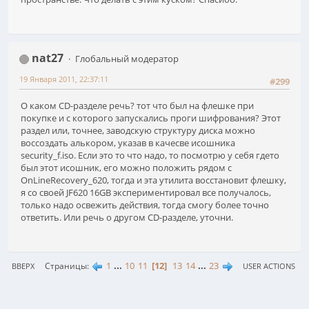
nat27
Глобальный модератор
19 Января 2011, 22:37:11
#299
О каком CD-разделе речь? тот что был на флешке при
покупке и с которого запускались проги шифрования? Этот
раздел или, точнее, заводскую структуру диска можно
воссоздать алькором, указав в качесве исошника
security_f.iso. Если это то что надо, то посмотрю у себя гдето
был этот исошник, его можно положить рядом с
OnLineRecovery_620, тогда и эта утилита восстановит флешку,
я со своей JF620 16GB экспериментировал все получалось,
только надо освежить действия, тогда смогу более точно
ответить. Или речь о другом CD-разделе, уточни.
1
...
10
11
12
13
14
...
23
Страницы
ВВЕРХ
USER ACTIONS