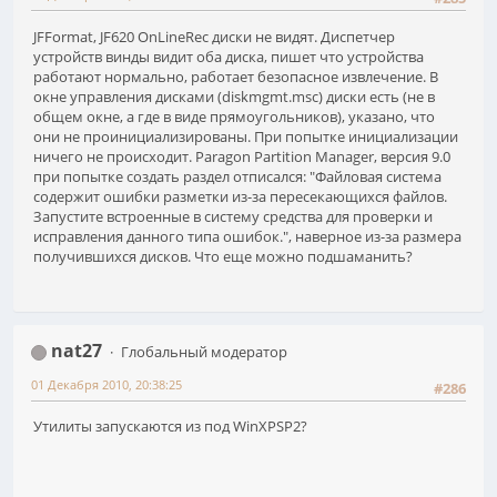
JFFormat, JF620 OnLineRec диски не видят. Диспетчер
устройств винды видит оба диска, пишет что устройства
работают нормально, работает безопасное извлечение. В
окне управления дисками (diskmgmt.msc) диски есть (не в
общем окне, а где в виде прямоугольников), указано, что
они не проинициализированы. При попытке инициализации
ничего не происходит. Paragon Partition Manager, версия 9.0
при попытке создать раздел отписался: "Файловая система
содержит ошибки разметки из-за пересекающихся файлов.
Запустите встроенные в систему средства для проверки и
исправления данного типа ошибок.", наверное из-за размера
получившихся дисков. Что еще можно подшаманить?
nat27
Глобальный модератор
01 Декабря 2010, 20:38:25
#286
Утилиты запускаются из под WinXPSP2?