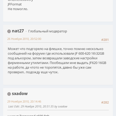
JFFormat
Не помогло.
nat27
Глобальный модератор
26 Ноября 2010, 20:52:00
#281
Может что подгорело на флешке, точно помню несколько
сообщений на форуме где использовали JF 600-620 16\32GB
под алькором, затем возвращали заводские настройки
фирменными утилитами. Пообещали мне выдать JF620 16GB
на работе, да чтото не торопятся, давно бы уже сам
проверил.. подожду еще чуток.
sxadow
29 Ноября 2010, 20:14:46
#282
Last Edit
: 29 Ноября 2010, 20:51:35 by sxadow