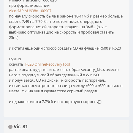
у меня Transcend r600 8gb
при форматировании
AlcorMP AU698x 100907
по началу скорость была в районе 10-11мб и размер больше
стает с 7,49 на 7,79гб... но потом после очередного
форматирования ей скорость падает.. на 9мб.. (з.ы. я
выбираю оптимизацию на скорость и пробовал ставить
25ns)
и кстати еще один способ создать CD на флешке R600 и R620
нужно
скачать
JF620 OnlineRecoveryTool
распаковать куда то.. и там есть образ security_f.iso, вместо
него я подсунул свой образ сделанный в WinISO..
и получается.. CD на диске... и скорость паспортная..
и если так посмотреть то разница между r600 и r620 только в
цвете.. т.к. на 600 я сделал тоже скрытый раздел..
и однако хочется 7,79гб и паспортную скорость)))
Vic_81