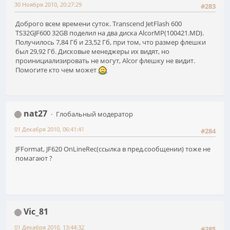
30 Ноября 2010, 20:27:29
#283
Доброго всем времени суток. Transcend JetFlash 600
TS32GJF600 32GB поделил на два диска AlcorMP(100421.MD).
Получилось 7,84 Гб и 23,52 Гб, при том, что размер флешки
был 29,92 Гб. Дисковые менеджеры их видят, но
проинициализировать не могут, Alcor флешку не видит.
Помогите кто чем может
nat27
Глобальный модератор
01 Декабря 2010, 06:41:41
#284
JFFormat, JF620 OnLineRec(ссылка в пред.сообщении) тоже не
помагают ?
Vic_81
01 Декабря 2010, 13:44:32
#285