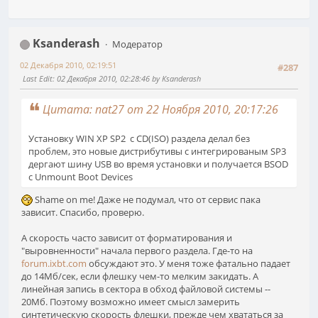
Ksanderash
Модератор
02 Декабря 2010, 02:19:51
#287
Last Edit
: 02 Декабря 2010, 02:28:46 by Ksanderash
Цитата: nat27 от 22 Ноября 2010, 20:17:26
Установку WIN XP SP2 с CD(ISO) раздела делал без
проблем, это новые дистрибутивы с интегрированым SP3
дергают шину USB во время установки и получается BSOD
с Unmount Boot Devices
Shame on me! Даже не подумал, что от сервис пака
зависит. Спасибо, проверю.
А скорость часто зависит от форматирования и
"выровненности" начала первого раздела. Где-то на
forum.ixbt.com
обсуждают это. У меня тоже фатально падает
до 14Мб/сек, если флешку чем-то мелким закидать. А
линейная запись в сектора в обход файловой системы --
20Мб. Поэтому возможно имеет смысл замерить
синтетическую скорость флешки, прежде чем хвататься за