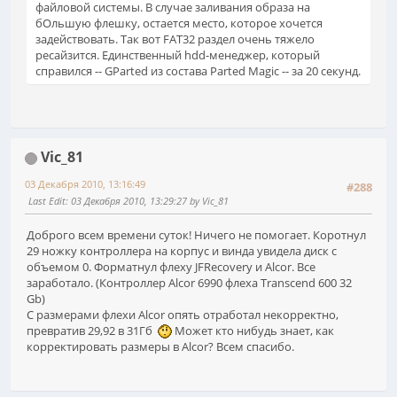
файловой системы. В случае заливания образа на
бОльшую флешку, остается место, которое хочется
задействовать. Так вот FAT32 раздел очень тяжело
ресайзится. Единственный hdd-менеджер, который
справился -- GParted из состава Parted Magic -- за 20 секунд.
Vic_81
03 Декабря 2010, 13:16:49
#288
Last Edit
: 03 Декабря 2010, 13:29:27 by Vic_81
Доброго всем времени суток! Ничего не помогает. Коротнул
29 ножку контроллера на корпус и винда увидела диск с
объемом 0. Форматнул флеху JFRecovery и Alcor. Все
заработало. (Контроллер Alcor 6990 флеха Transcend 600 32
Gb)
C размерами флехи Alcor опять отработал некорректно,
превратив 29,92 в 31Гб
Может кто нибудь знает, как
корректировать размеры в Alcor? Всем спасибо.