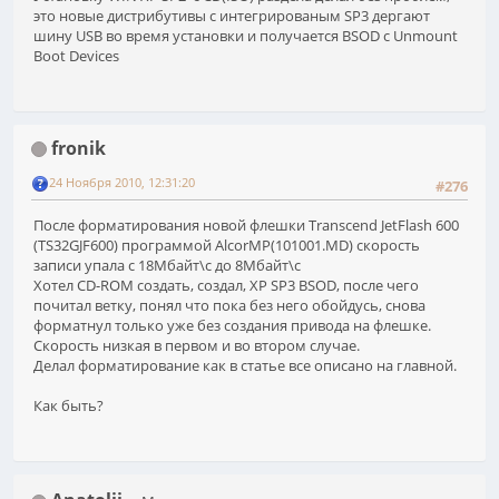
это новые дистрибутивы с интегрированым SP3 дергают
шину USB во время установки и получается BSOD с Unmount
Boot Devices
fronik
24 Ноября 2010, 12:31:20
#276
После форматирования новой флешки Transcend JetFlash 600
(TS32GJF600) программой AlcorMP(101001.MD) скорость
записи упала с 18Мбайт\с до 8Мбайт\с
Хотел CD-ROM создать, создал, XP SP3 BSOD, после чего
почитал ветку, понял что пока без него обойдусь, снова
форматнул только уже без создания привода на флешке.
Скорость низкая в первом и во втором случае.
Делал форматирование как в статье все описано на главной.
Как быть?