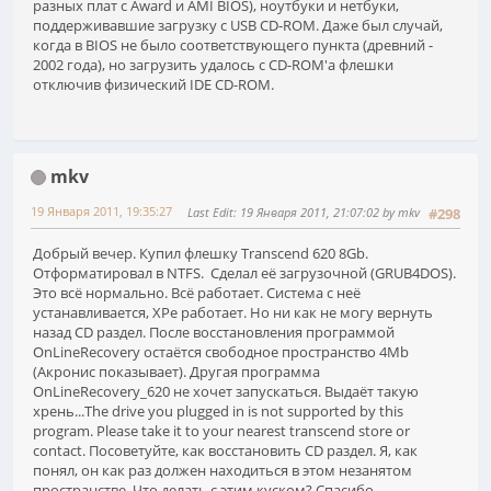
разных плат c Award и AMI BIOS), ноутбуки и нетбуки,
поддерживавшие загрузку с USB CD-ROM. Даже был случай,
когда в BIOS не было соответствующего пункта (древний -
2002 года), но загрузить удалось с CD-ROM'а флешки
отключив физический IDE CD-ROM.
mkv
19 Января 2011, 19:35:27
Last Edit
: 19 Января 2011, 21:07:02 by mkv
#298
Добрый вечер. Купил флешку Transcend 620 8Gb.
Отформатировал в NTFS. Сделал её загрузочной (GRUB4DOS).
Это всё нормально. Всё работает. Система с неё
устанавливается, XPe работает. Но ни как не могу вернуть
назад CD раздел. После восстановления программой
OnLineRecovery остаётся свободное пространство 4Mb
(Акронис показывает). Другая программа
OnLineRecovery_620 не хочет запускаться. Выдаёт такую
хрень...The drive you plugged in is not supported by this
program. Please take it to your nearest transcend store or
contact. Посоветуйте, как восстановить CD раздел. Я, как
понял, он как раз должен находиться в этом незанятом
пространстве. Что делать с этим куском? Спасибо.