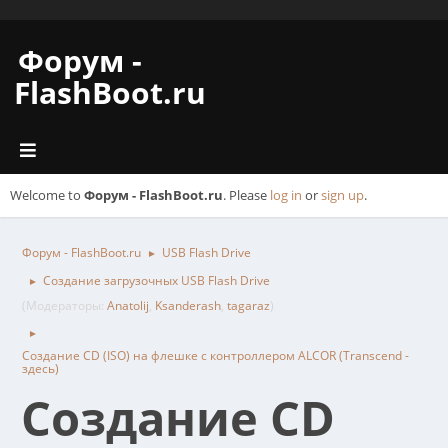
Форум -
FlashBoot.ru
Welcome to
Форум - FlashBoot.ru
. Please
log in
or
sign up
.
Форум - FlashBoot.ru
USB Flash Drive
►
Создание загрузочных USB Flash Drive
►
(Модераторы:
Anatolij
,
Ksanderash
,
tagaraz
)
►
Создание CD (ISO) на флешке с контроллером ALCOR (Transcend -
здесь)
Создание CD