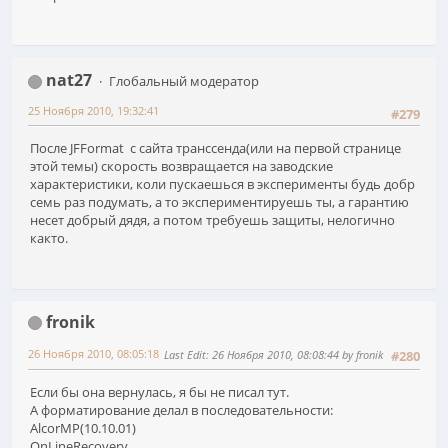
nat27
Глобальный модератор
25 Ноября 2010, 19:32:41
#279
После JFFormat с сайта транссенда(или на первой странице
этой темы) скорость возвращается на заводские
характеристики, коли пускаешься в эксперименты будь добр
семь раз подумать, а то экспериментируешь ты, а гарантию
несет добрый дядя, а потом требуешь защиты, нелогично
както.
fronik
26 Ноября 2010, 08:05:18
Last Edit
: 26 Ноября 2010, 08:08:44 by fronik
#280
Если бы она вернулась, я бы не писал тут.
А форматирование делал в последовательности:
AlcorMP(10.10.01)
OnLineRecovery