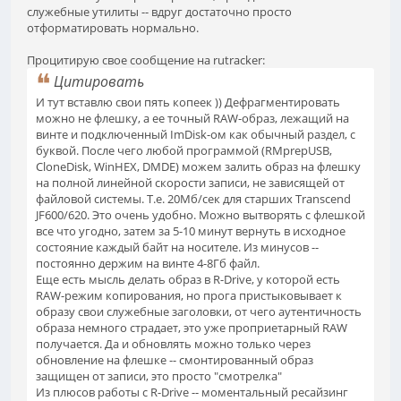
служебные утилиты -- вдруг достаточно просто
отформатировать нормально.
Процитирую свое сообщение на rutracker:
Цитировать
И тут вставлю свои пять копеек )) Дефрагментировать
можно не флешку, а ее точный RAW-образ, лежащий на
винте и подключенный ImDisk-ом как обычный раздел, с
буквой. После чего любой программой (RMprepUSB,
CloneDisk, WinHEX, DMDE) можем залить образ на флешку
на полной линейной скорости записи, не зависящей от
файловой системы. Т.е. 20Мб/сек для старших Transcend
JF600/620. Это очень удобно. Можно вытворять с флешкой
все что угодно, затем за 5-10 минут вернуть в исходное
состояние каждый байт на носителе. Из минусов --
постоянно держим на винте 4-8Гб файл.
Еще есть мысль делать образ в R-Drive, у которой есть
RAW-режим копирования, но прога пристыковывает к
образу свои служебные заголовки, от чего аутентичность
образа немного страдает, это уже проприетарный RAW
получается. Да и обновлять можно только через
обновление на флешке -- смонтированный образ
защищен от записи, это просто "смотрелка"
Из плюсов работы с R-Drive -- моментальный ресайзинг