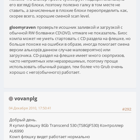
его взгляд) блоки, поэтому полезно галку в том месте не
ставить, а зачисленные в плохие блоки переопределить как,
скорее всего, хорошие сменой scan level.
gloomyraven
проверьте исошник заливкой и загрузкой с
обычной RW болванки CD\DVD, vmware не показатель. Биос
компа может не уметь стартовать с CD раздела на флешке, но
больше похоже на ошибки в образе, иногда помогает смена
версии алькор(в данном случае маловероятно) или
загрузчика. CD-раздел на флешке имеет много сюрпризов,
часто неприятных или неразрешимых, поэтому проще
использовать обычный раздел, тем более что Grub очень
хорошо с него(обычного) работает.
vovanplg
04 Декабря 2010, 17:50:41
#292
Добрый день.
Я купил флэшку 8Gb Transcend 530 (TS8GJF530) Контроллер
AU6990
Комп флэшку видет работает нормально