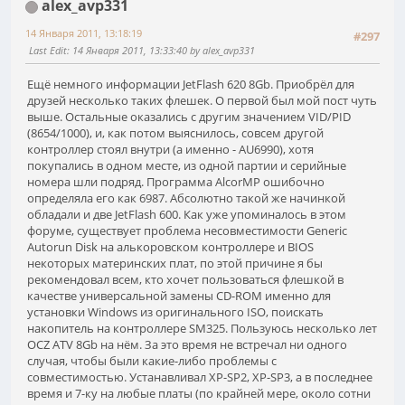
alex_avp331
14 Января 2011, 13:18:19
#297
Last Edit
: 14 Января 2011, 13:33:40 by alex_avp331
Ещё немного информации JetFlash 620 8Gb. Приобрёл для
друзей несколько таких флешек. О первой был мой пост чуть
выше. Остальные оказались с другим значением VID/PID
(8654/1000), и, как потом выяснилось, совсем другой
контроллер стоял внутри (а именно - AU6990), хотя
покупались в одном месте, из одной партии и серийные
номера шли подряд. Программа AlcorMP ошибочно
определяла его как 6987. Абсолютно такой же начинкой
обладали и две JetFlash 600. Как уже упоминалось в этом
форуме, существует проблема несовместимости Generic
Autorun Disk на алькоровском контроллере и BIOS
некоторых материнских плат, по этой причине я бы
рекомендовал всем, кто хочет пользоваться флешкой в
качестве универсальной замены CD-ROM именно для
установки Windows из оригинального ISO, поискать
накопитель на контроллере SM325. Пользуюсь несколько лет
OCZ ATV 8Gb на нём. За это время не встречал ни одного
случая, чтобы были какие-либо проблемы с
совместимостью. Устанавливал XP-SP2, XP-SP3, а в последнее
время и 7-ку на любые платы (по крайней мере, около сотни