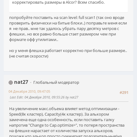
корректировать размеры в Alcor? Всем спасибо.
попробуйте поставить на scan level: full scan1 (так оно вроде
проверить физически на битые блоки..) поправьте меня если
я не прав.. мне так удалось убрать пару десятку метров с
флешки.. но все равно больше стает размером чем при
формате офф утилитами..
но у меня флешка работает корректно при больше размере..
(не считая скорости)
nat27
Глобальный модератор
04 Декабря 2010, 09:47:05
#291
Last Edit
: 04 Декабря 2010, 09:55:26 by nat27
На увеличение макс.объема влияет метод оптимизации -
Speed(8к кластер), Capacity(4к кластер). За алькором
замечена еще одна особенность, если поставить галку
напротив "Change to Cap.optimize>", то потеря пространства
на флешке нарастает от количества запуска алькоров,
похоже что алькор просто суммирует подозрительные(на