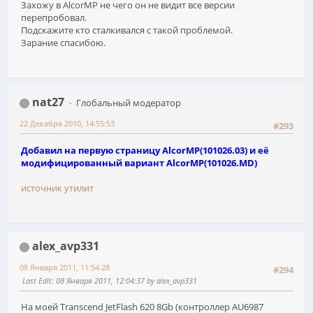
Захожу в AlcorMP не чего он не видит все версии
перепробовал.
Подскажите кто сталкивался с такой проблемой.
Зарание спасибою.
nat27
Глобальный модератор
22 Декабря 2010, 14:55:53
#293
Добавил на
первую страницу
AlcorMP(101026.03) и её
модифицированный вариант AlcorMP(101026.MD)
источник утилит
alex_avp331
08 Января 2011, 11:54:28
#294
Last Edit
: 08 Января 2011, 12:04:37 by alex_avp331
На моей Transcend JetFlash 620 8Gb (контроллер AU6987