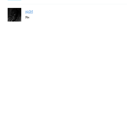
xp3rt
Ян