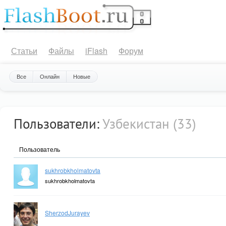
Статьи
Файлы
iFlash
Форум
Все
Онлайн
Новые
Пользователи:
Узбекистан (33)
Пользователь
sukhrobkholmatovta
sukhrobkholmatovta
SherzodJurayev