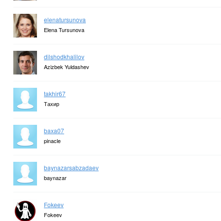
elenatursunova
Elena Tursunova
dilshodkhalilov
Azizbek Yuldashev
takhir67
Тахир
baxa07
pinacle
baynazarsabzadaev
baynazar
Fokeev
Fokeev