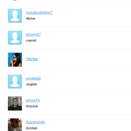
yoqubovalisher7
Alisher
sergey57
сергей
Otkritka
ulugbek2
ulugbek
shova74
Shavkat
Azizshoh99
Azizbek