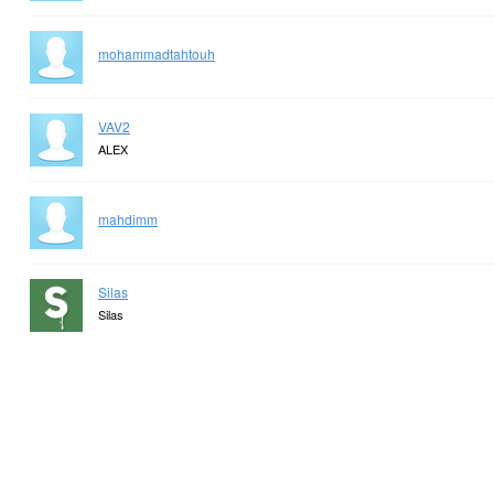
mohammadtahtouh
VAV2
ALEX
mahdimm
Silas
Silas