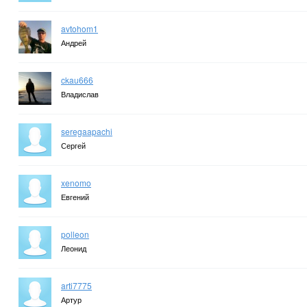
avtohom1
Андрей
ckau666
Владислав
seregaapachi
Сергей
xenomo
Евгений
polleon
Леонид
arti7775
Артур