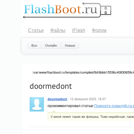
Статьи
Файлы
iFlash
Форум
Все
Онлайн
Новые
/var/www/flashboot.ru/templates/compiled/fbt/6bbb15536c40830659c4c
doormedont
: Attempt to read property "value" on null in
Warning
/var/www/flashboot.ru/templates/compiled/fbt/6bbb15536c408306
not-voted vote-nobuttons ">
0.00
·
12 февраля 2023, 18:37
doormedont
прокомментировал статью
Помогите пожалуйста 
У меня лежит такая же флешка. Тоже нерабочая, такж