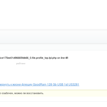
e175ee01d96665fdb66_0.file.profile_top.tpl.php on line
41
рейтинг
on line
59c4ce175ee01d96665fdb66_0.file.profile_top.tpl.php
41
вернуть к жизни флешку GoodRam 128 Gb USB 1st US3281
е озабочен, можно ли восстановить.