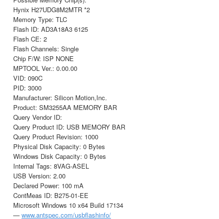
Hynix H27UDG8M2MTR *2
Memory Type: TLC
Flash ID: AD3A18A3 6125
Flash CE: 2
Flash Channels: Single
Chip F/W: ISP NONE
MPTOOL Ver.: 0.00.00
VID: 090C
PID: 3000
Manufacturer: Silicon Motion,Inc.
Product: SM3255AA MEMORY BAR
Query Vendor ID:
Query Product ID: USB MEMORY BAR
Query Product Revision: 1000
Physical Disk Capacity: 0 Bytes
Windows Disk Capacity: 0 Bytes
Internal Tags: 8VAG-ASEL
USB Version: 2.00
Declared Power: 100 mA
ContMeas ID: B275-01-EE
Microsoft Windows 10 x64 Build 17134
—
www.antspec.com/usbflashinfo/