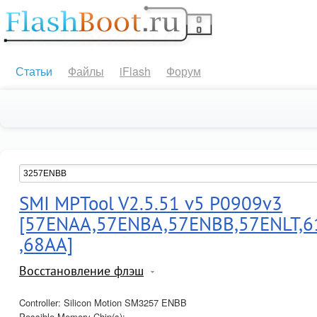
Статьи
Файлы
iFlash
Форум
SMI MPTool V2.5.51 v5 P0909v3
[57ENAA,57ENBA,57ENBB,57ENLT,6
,68AA]
Восстановление флэш
Controller: Silicon Motion SM3257 ENBB
Possible Memory Chip(s):