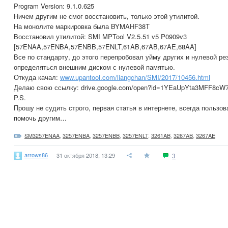
Program Version: 9.1.0.625
Ничем другим не смог восстановить, только этой утилитой.
На монолите маркировка была BYMAHF38T
Восстановил утилитой: SMI MPTool V2.5.51 v5 P0909v3
[57ENAA,57ENBA,57ENBB,57ENLT,61AB,67AB,67AE,68AA]
Все по стандарту, до этого перепробовал уйму других и нулевой рез
определяться внешним диском с нулевой памятью.
Откуда качал:
www.upantool.com/liangchan/SMI/2017/10456.html
Делаю свою ссылку: drive.google.com/open?id=1YEaUpYta3MFF8cW
P.S.
Прошу не судить строго, первая статья в интернете, всегда пользо
помочь другим…
SM3257ENAA
,
3257ENBA
,
3257ENBB
,
3257ENLT
,
3261AB
,
3267AB
,
3267AE
arrows86
31 октября 2018, 13:29
3