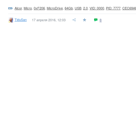
Alcor
,
Micro
,
0xF206
,
MicroDrive
,
64Gb
,
USB
,
2.0
,
VID: 0000
,
PID: 7777
,
CEC69A
TiduSan
17 апреля 2016, 12:03
8