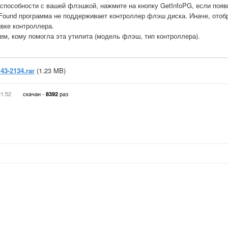
способности с вашей флэшкой, нажмите на кнопку GetInfoPG, если появ
Found программа не поддерживает контроллер флэш диска. Иначе, отоб
вке контроллера.
м, кому помогла эта утилита (модель флэш, тип контроллера).
43-2134.rar
(1.23 MB)
21:52
скачан -
раз
8392